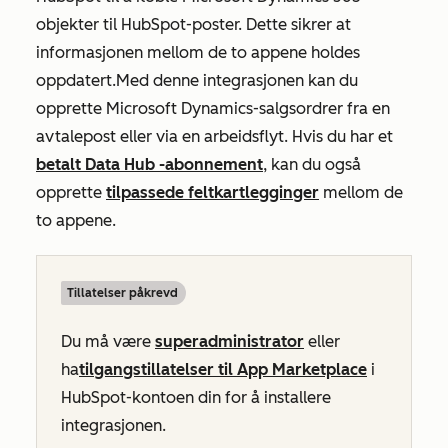
objekter til HubSpot-poster. Dette sikrer at
informasjonen mellom de to appene holdes
oppdatert.
Med denne integrasjonen kan du
opprette Microsoft Dynamics-salgsordrer fra en
avtalepost eller via en arbeidsflyt. Hvis du har et
betalt
Data Hub
-abonnement
, kan du også
opprette
tilpassede feltkartlegginger
mellom de
to appene.
Tillatelser påkrevd
Du må være
superadministrator
eller
ha
tilgangstillatelser til App Marketplace
i
HubSpot-kontoen din for å installere
integrasjonen.