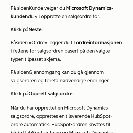
På siden
Kunde
velger du
Microsoft
Dynamics-
kunden
du vil opprette en salgsordre for.
Klikk på
Neste
.
På
siden «Ordre
» legger du til
ordreinformasjonen
i feltene for salgsordren basert på den valgte
typen tilpasset skjema.
På siden
Gjennomgang
kan du gå gjennom
salgsordren og foreta nødvendige endringer.
Klikk på
Opprett salgsordre.
Når du har opprettet en Microsoft Dynamics-
salgsordre, opprettes en tilsvarende HubSpot-
ordre automatisk. HubSpot-ordren knyttes til
både HubSpot-avtalen og Microsoft Dynamics-