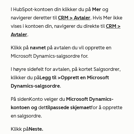
I HubSpot-kontoen din klikker du på
Mer
og
navigerer deretter til
CRM
>
Avtaler
. Hvis
Mer
ikke
vises i kontoen din, navigerer du direkte til
CRM
>
Avtaler
.
Klikk på
navnet
på avtalen du vil opprette en
Microsoft Dynamics-salgsordre for.
I høyre sidefelt for avtalen, på kortet
Salgsordrer
,
klikker du på
Legg til >
Opprett en Microsoft
Dynamics-salgsordre
.
På siden
Konto
velger du
Microsoft Dynamics-
kontoen og
det
tilpassede skjemaet
for å opprette
en salgsordre.
Klikk på
Neste.