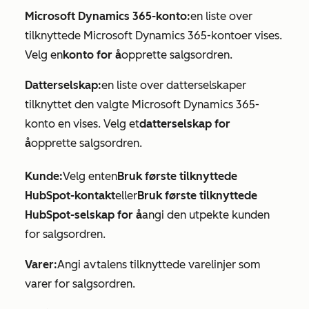
Microsoft Dynamics 365-konto:
en liste over
tilknyttede Microsoft Dynamics 365-kontoer vises.
Velg en
konto for å
opprette salgsordren.
Datterselskap:
en liste over datterselskaper
tilknyttet den valgte
Microsoft Dynamics 365-
konto
en vises. Velg et
datterselskap for
å
opprette salgsordren.
Kunde:
Velg enten
Bruk første tilknyttede
HubSpot-kontakt
eller
Bruk første tilknyttede
HubSpot-selskap for å
angi den utpekte kunden
for salgsordren.
Varer:
Angi avtalens tilknyttede varelinjer som
varer for salgsordren.