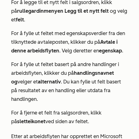
For å legge til et nytt felt i salgsordren, klikk
på
rullegardinmenyen Legg til et nytt felt
og velg
et
felt
.
For å fylle ut feltet med egenskapsverdier fra den
tilknyttede avtaleposten, klikker du på
Avtale i
denne arbeidsflyten
. Velg deretter en
egenskap
.
For å fylle ut feltet basert på andre handlinger i
arbeidsflyten, klikker du på
handlingsnavnet
og
velger et
alternativ
. Du kan fylle ut felt basert
på resultatet av en handling eller utdata fra
handlingen.
For å fjerne et felt fra salgsordren, klikk
på
sletteikonet
ved siden av feltet.
Etter at arbeidsflyten har opprettet en Microsoft