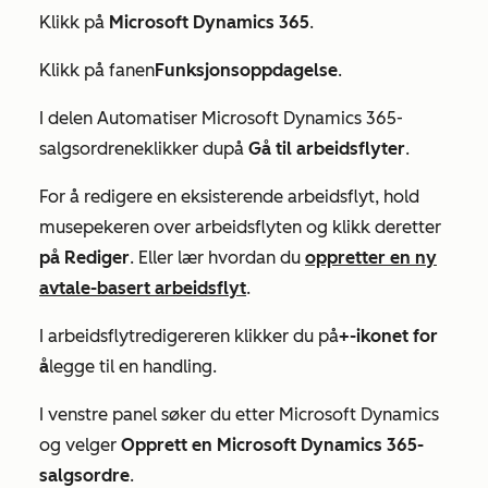
Klikk på
Microsoft Dynamics 365
.
Klikk på fanen
Funksjonsoppdagelse
.
I delen
Automatiser Microsoft Dynamics 365-
salgsordrene
klikker
du
på
Gå til arbeidsflyter
.
For å redigere en eksisterende arbeidsflyt, hold
musepekeren over arbeidsflyten og klikk deretter
på Rediger
. Eller lær hvordan du
oppretter en ny
avtale-basert arbeidsflyt
.
I arbeidsflytredigereren klikker du på
+-ikonet for
å
legge til en handling.
I venstre panel søker du etter Microsoft Dynamics
og velger
Opprett en Microsoft Dynamics 365-
salgsordre
.