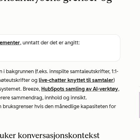
ementer
, unntatt der det er angitt:
bakgrunnen (f.eks. innspilte samtaleutskrifter, 1:1-
 møteutskrifter og
live-chatter knyttet til samtaler
)
-systemet. Breeze,
HubSpots samling av AI-verktøy
,
erere sammendrag, innhold og innsikt.
m bruksgrenser hvis den månedlige kapasiteten for
uker konversasjonskontekst