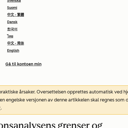
Svenska
Suomi
中文 - 繁體
Dansk
한국어
ไทย
中文 - 简体
English
Gå til kontoen min
 praktiske årsaker. Oversettelsen opprettes automatisk ved 
. Den engelske versjonen av denne artikkelen skal regnes so
r
.
nsanalysens grenser og