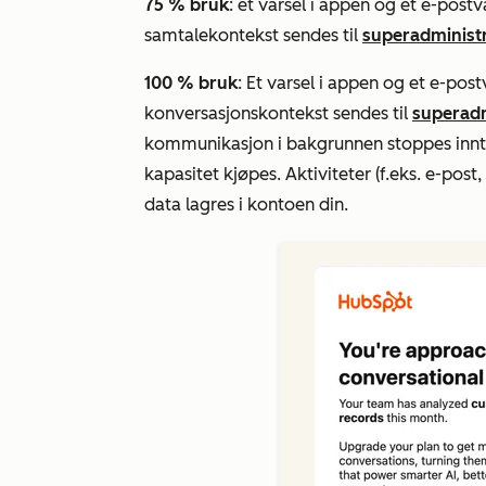
75 % bruk
: et varsel i appen og et e-pos
samtalekontekst
sendes til
superadminist
100 % bruk
: Et varsel i appen og et e-po
konversasjonskontekst
sendes til
superadm
kommunikasjon i bakgrunnen stoppes inntil
kapasitet kjøpes. Aktiviteter (f.eks. e-post
data lagres i kontoen din.