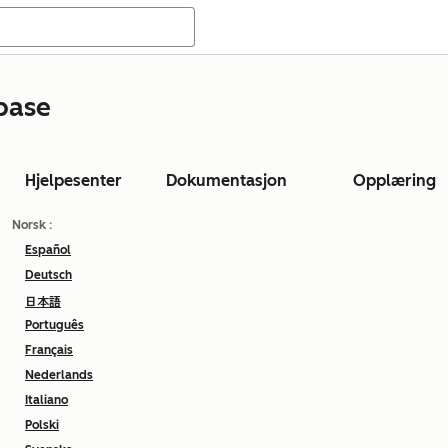
base
Hjelpesenter
Dokumentasjon
Opplæring
Norsk
:
Español
Deutsch
日本語
Português
Français
Nederlands
Italiano
Polski