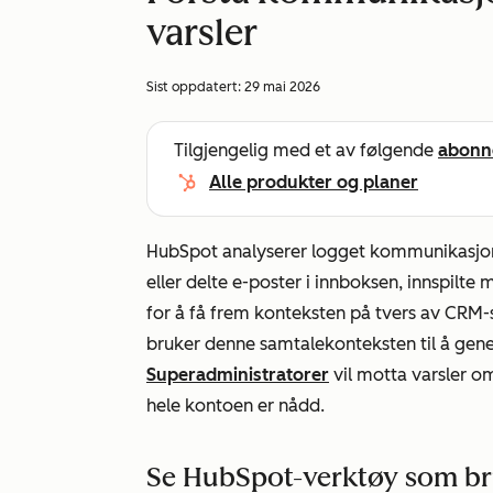
varsler
Sist oppdatert:
29 mai 2026
Tilgjengelig med et av følgende
abonn
Alle produkter og planer
HubSpot analyserer logget kommunikasjon i 
eller delte e-poster i innboksen, innspilte
for å få frem konteksten på tvers av CRM
bruker denne samtalekonteksten til å gen
Superadministratorer
vil motta varsler o
hele kontoen er nådd.
Se HubSpot-verktøy som br