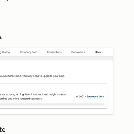
a.
te