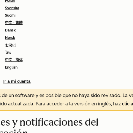
Polski
Svenska
Suomi
中文 - 繁體
Dansk
Norsk
한국어
ไทย
中文 - 简体
English
Ir a mi cuenta
és de un software y es posible que no haya sido revisado.
La v
sido actualizada. Para acceder a la versión en inglés, haz
clic 
es y notificaciones del