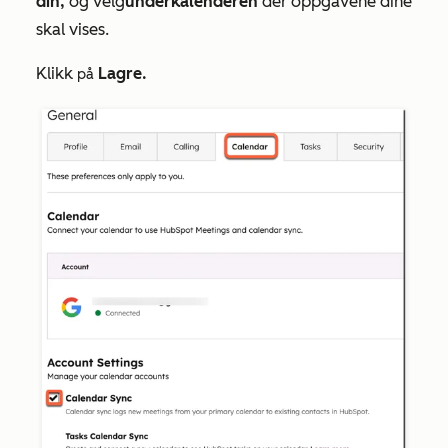
din,
og velg
underkalenderen
der oppgavene dine
skal vises.
Klikk
Lagre.
på