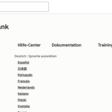
ank
Hilfe-Center
Dokumentation
Trainin
Deutsch
: Sprache auswählen
Español
日本語
Português
Français
Nederlands
Italiano
Polski
Svenska