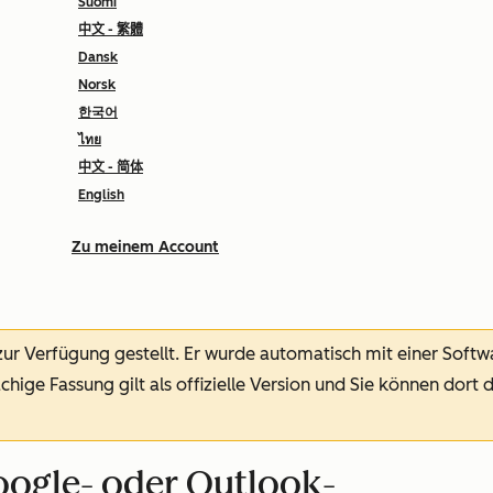
Suomi
中文 - 繁體
Dansk
Norsk
한국어
ไทย
中文 - 简体
English
Zu meinem Account
 zur Verfügung gestellt.
Er wurde automatisch mit einer Soft
chige Fassung gilt als offizielle Version und Sie können dort 
ogle- oder Outlook-