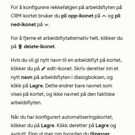
For å konfigurere rekkefølgen på arbeidsflyten på
CRM-kortet bruker du
pil opp-ikonet
på
og
pil
up
ned-ikonet
på
.
downarro
For å fjerne et arbeidsflytalternativ helt, klikker du
på
delete-ikonet
.
delete
Hvis du vil gi nytt navn til en arbeidsflyt på kortet,
klikker du på
edit-ikonet. Skriv deretter inn et
edit
nytt
navn
på arbeidsflyten i dialogboksen, og
klikk på
Lagre
. Dette endrer bare navnet som
vises på kortet, og ikke navnet på den faktiske
arbeidsflyten.
Når du har konfigurert automatiseringskortet,
klikker du på
Lagre
. Klikk deretter på
Lagre
og
avslutt. Finn ut mer om hvordan du
tilpasser