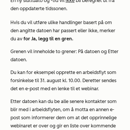
En ny sluttdato og -tid vil
ikke
bli beregnet ut fra
den oppdaterte tidssonen.
Hvis du vil utføre ulike handlinger basert på om
den angitte datoen har passert eller ikke, merker
du av
for Ja, legg til en gren.
Grenen vil inneholde to grener:
På datoen
og
Etter
datoen.
Du kan for eksempel opprette en arbeidsflyt som
forsinkelse til 31. august kl. 10.00. Deretter sendes
det en e-post med en lenke til et webinar.
Etter datoen kan du be alle senere kontakter som
blir med i arbeidsflyten, om å motta en annen e-
post som informerer dem om at det opprinnelige
webinaret er over og gir en liste over kommende