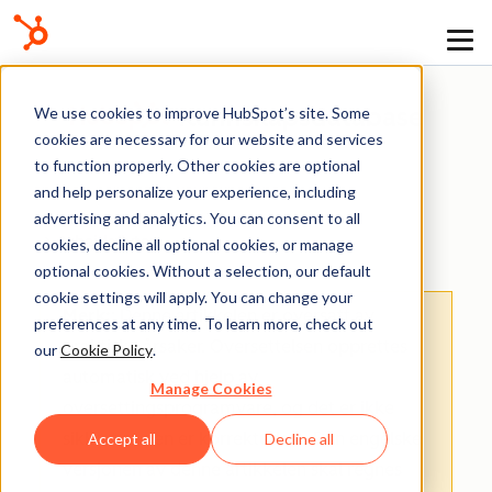
Kunnskapsdatabase
We use cookies to improve HubSpot’s site. Some
cookies are necessary for our website and services
to function properly. Other cookies are optional
and help personalize your experience, including
advertising and analytics. You can consent to all
Arbeidsflyter
cookies, decline all optional cookies, or manage
optional cookies. Without a selection, our default
cookie settings will apply. You can change your
Merk:
: Denne artikkelen er oversatt av
preferences at any time. To learn more, check out
praktiske årsaker. Oversettelsen opprettes
our
Cookie Policy
.
automatisk ved hjelp av
Manage Cookies
oversettingsprogramvare, og det er ikke
sikkert at den er korrekturlest. Den engelske
Accept all
Decline all
versjonen av denne artikkelen skal regnes