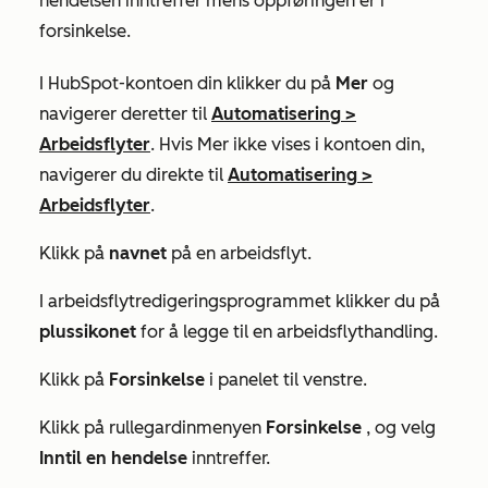
hendelsen inntreffer mens oppføringen er i
forsinkelse.
I HubSpot-kontoen din klikker du på
Mer
og
navigerer deretter til
Automatisering
>
Arbeidsflyter
. Hvis
Mer
ikke vises i kontoen din,
navigerer du direkte til
Automatisering
>
Arbeidsflyter
.
Klikk på
navnet
på en arbeidsflyt.
I arbeidsflytredigeringsprogrammet klikker
du
på
plussikonet
for å legge til en arbeidsflythandling.
Klikk på
Forsinkelse
i panelet til venstre.
Klikk på rullegardinmenyen
Forsinkelse
, og velg
Inntil en hendelse
inntreffer.