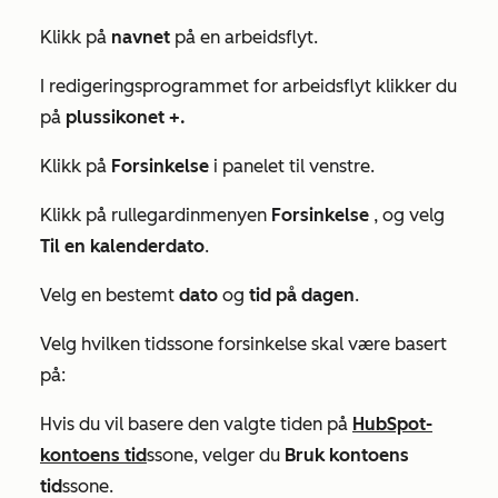
Klikk på
navnet
på en arbeidsflyt.
I redigeringsprogrammet for arbeidsflyt klikker
du
på
plussikonet
+.
Klikk på
Forsinkelse
i panelet til venstre.
Klikk på rullegardinmenyen
Forsinkelse
, og velg
Til en kalenderdato
.
Velg en bestemt
dato
og
tid på dagen
.
Velg hvilken tidssone forsinkelse skal være basert
på:
Hvis du vil basere den valgte tiden på
HubSpot-
kontoens tid
ssone, velger du
Bruk kontoens
tid
ssone.