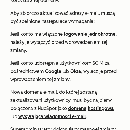
korzysta z tej domeny.
Aby zbiorczo aktualizować adresy e-mail, muszą
być spełnione następujące wymagania:
Jeśli konto ma włączone
logowanie jednokrotne
,
należy je wyłączyć przed wprowadzeniem tej
zmiany.
Jeśli konto udostępnia użytkownikom SCIM za
pośrednictwem
Google
lub
Okta
, wyłącz je przed
wprowadzeniem tej zmiany.
Nowa domena e-mail, do której zostaną
zaktualizowani użytkownicy, musi być najpierw
połączona z HubSpot jako
domena
hostingowa
lub
wysyłająca wiadomości e-mail
.
Superadministrator dokonujący masowej zmiany