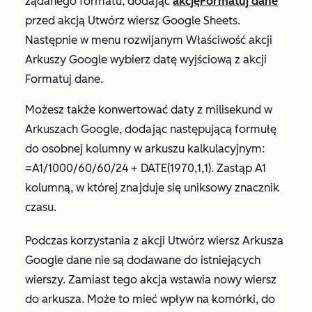
żądanego formatu, dodając
akcję
Formatuj dane
przed akcją
Utwórz wiersz Google Sheets
.
Następnie w menu rozwijanym
Właściwość
akcji
Arkuszy Google wybierz datę wyjściową z akcji
Formatuj
dane.
Możesz także konwertować daty z milisekund w
Arkuszach Google, dodając następującą formułę
do osobnej kolumny w arkuszu kalkulacyjnym:
=A1/1000/60/60/24 + DATE(1970,1,1). Zastąp
A1
kolumną, w której znajduje się uniksowy znacznik
czasu.
Podczas korzystania z akcji
Utwórz wiersz Arkusza
Google dane nie są dodawane do istniejących
wierszy. Zamiast tego akcja wstawia nowy wiersz
do arkusza. Może to mieć wpływ na komórki, do