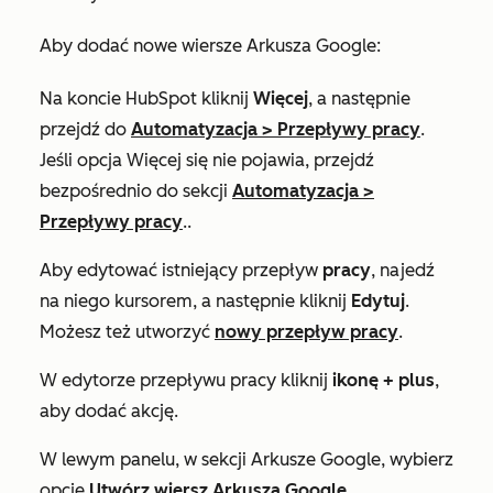
Aby dodać nowe wiersze Arkusza Google:
Na koncie HubSpot kliknij
Więcej
, a następnie
przejdź do
Automatyzacja
>
Przepływy pracy
.
Jeśli opcja
Więcej
się nie pojawia, przejdź
bezpośrednio do sekcji
Automatyzacja
>
Przepływy pracy
..
Aby edytować istniejący przepływ
pracy
, najedź
na niego kursorem, a następnie kliknij
Edytuj
.
Możesz też utworzyć
nowy przepływ pracy
.
W edytorze przepływu pracy kliknij
ikonę
+
plus
,
aby dodać akcję.
W lewym panelu, w sekcji
Arkusze Google
, wybierz
opcję
Utwórz wiersz Arkusza Google
.