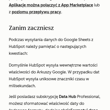
Aplikację można połączyć z App Marketplace
lub
z
poziomu przepływu pracy
.
Zanim zaczniesz
Podczas wysyłania danych do Google Sheets z
HubSpot należy pamiętać o następujących
kwestiach:
Domyślnie HubSpot wysyła wewnętrzne wartości
właściwości do Arkuszy Google. W przypadku dat
HubSpot wysyła uniksowe znaczniki czasu w
milisekundach.
Jeśli posiadasz subskrypcję
Data
Hub
Professional
,
możesz sformatować właściwość daty do