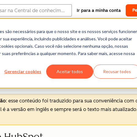
P
Ir para a minha conta
es são necessários para que o nosso site e os nossos serviços funcione
Central de ajuda
Documentação
Treinam
 sua experiência, incluindo publicidades e análises. Você pode aceitar
o
r cookies opcionais. Caso você não selecione nenhuma opção, nossas
ar suas preferências a qualquer momento. Para saber mais, acesse nossa
Gerenciar cookies
Aceitar todos
Recusar todos
ção
: esse conteúdo foi traduzido para sua conveniência com 
al é a versão em inglês e sempre será o texto mais atualizado