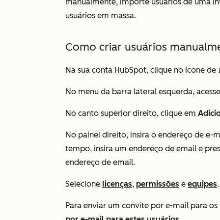
manualmente, importe usuários de uma int
usuários em massa.
Como criar usuários manualm
Na sua conta HubSpot, clique no ícone de
No menu da barra lateral esquerda, acess
No canto superior direito, clique em
Adici
No painel direito, insira o endereço de e-
tempo, insira um endereço de email e pres
endereço de email.
Selecione
licenças
,
permissões
e
equipes
.
Para enviar um convite por e-mail para os
por e-mail para estes usuários
.