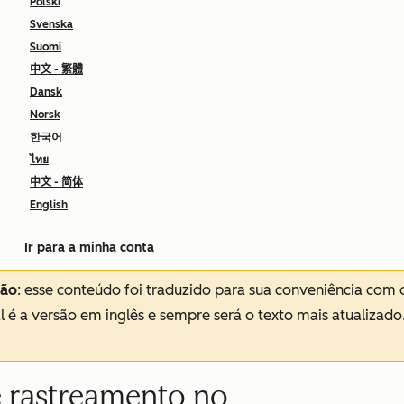
Polski
Svenska
Suomi
中文 - 繁體
Dansk
Norsk
한국어
ไทย
中文 - 简体
English
Ir para a minha conta
ção
: esse conteúdo foi traduzido para sua conveniência com 
al é a versão em inglês e sempre será o texto mais atualizado
rastreamento no