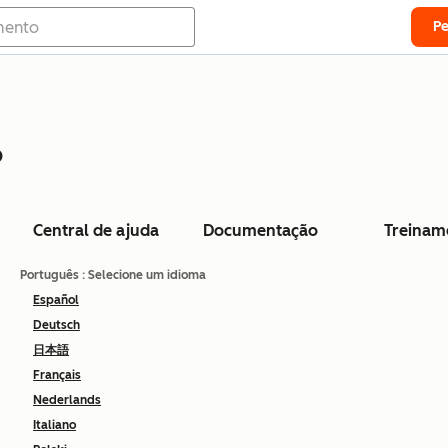
P
o
Central de ajuda
Documentação
Treinam
Português
: Selecione um idioma
Español
Deutsch
日本語
Français
Nederlands
Italiano