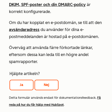
DKIM, SPF-poster och din DMARC-policy
är
korrekt konfigurerade.
Om du har kopplat en e-postdomän, se till att den
avsändaradress
du
använder för dina e-
postmeddelanden är hostad på e-postdomänen.
Överväg att använda färre förkortade länkar,
eftersom dessa kan leda till en högre andel
spamrapporter.
Hjälpte artikeln?
Ja
Nej
Detta formulär används endast för dokumentationsfeedback.
Få
reda på hur du får hjälp med HubSpot
.