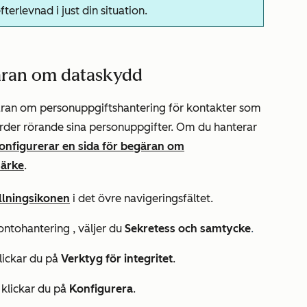
erlevnad i just din situation.
gäran om dataskydd
gäran om personuppgiftshantering för kontakter som
rder rörande sina personuppgifter.
Om
du hanterar
onfigurerar en sida för begäran om
märke
.
ällningsikonen
i det övre navigeringsfältet.
Kontohantering
, väljer du
Sekretess och samtycke
.
klickar du på
Verktyg för integritet
.
klickar du på
Konfigurera
.