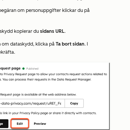
r begäran om personuppgifter klickar du på
askydd kopierar du
sidans
URL
.
ran om dataskydd, klicka på
Ta bort sidan
. I
kräfta.