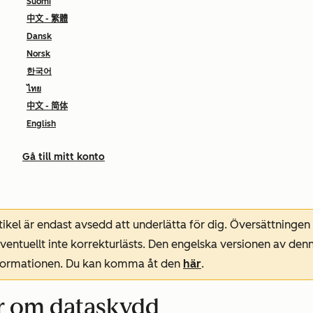
Suomi
中文 - 繁體
Dansk
Norsk
한국어
ไทย
中文 - 简体
English
Gå till mitt konto
ikel är endast avsedd att underlätta för dig. Översättningen
entuellt inte korrekturlästs. Den engelska versionen av denn
nformationen. Du kan komma åt den
här
.
ar om dataskydd