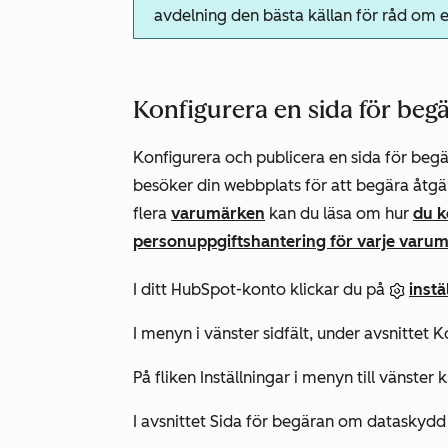
avdelning den bästa källan för råd om eft
Konfigurera en sida för be
Konfigurera och publicera en sida för be
besöker din webbplats för att begära åtgä
flera
varumärken
kan du läsa om hur
du k
personuppgiftshantering för varje varu
I ditt HubSpot-konto klickar du på
inst
I menyn i vänster sidfält, under
avsnittet 
På fliken
Inställningar
i menyn till vänster 
I avsnittet
Sida för begäran om dataskydd