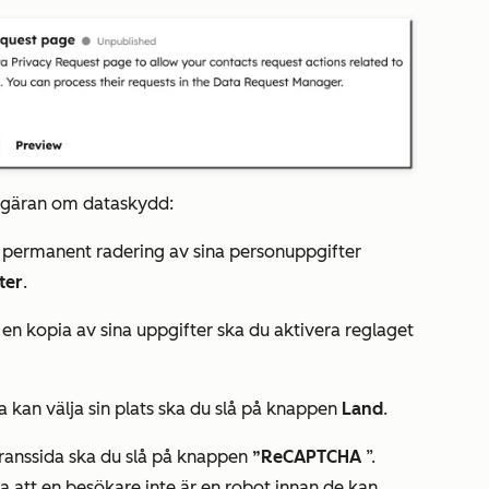
 begäran om dataskydd:
a permanent radering av sina personuppgifter
ter
.
en kopia av sina uppgifter ska du aktivera reglaget
na kan välja sin plats ska du slå på knappen
Land
.
ranssida ska du slå på knappen
”ReCAPTCHA
”.
era att en besökare inte är en robot innan de kan