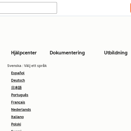
Hjälpcenter
Dokumentering
Utbildning
Svenska
: Välj ett språk
Español
Deutsch
日本語
Português
Français
Nederlands
Italiano
Polski