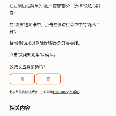
在左侧边栏菜单的
“账户管理
”部分，选择
“隐私与同
意
”。
在
“设置”
选项卡中，点击左侧边栏菜单中的
“隐私工
具
”。
将“
收到请求时删除增强数据
”开关关闭。
点击
“关闭规则集
”以确认。
这篇文章有帮助吗？
是
否
此表单仅供记载反馈。了解如何
获取 HubSpot 帮助
。
相关内容