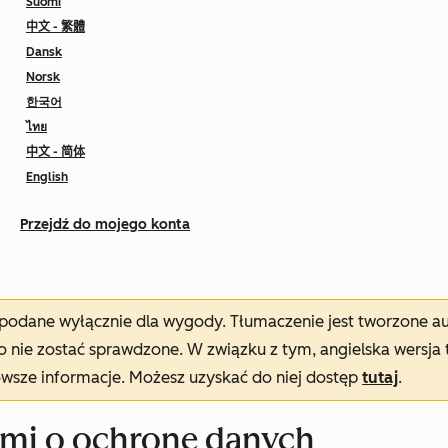
Suomi
中文 - 繁體
Dansk
Norsk
한국어
ไทย
中文 - 简体
English
Przejdź do mojego konta
t podane wyłącznie dla wygody. Tłumaczenie jest tworzone 
nie zostać sprawdzone. W związku z tym, angielska wersja 
owsze informacje. Możesz uzyskać do niej dostęp
tutaj
.
mi o ochronę danych