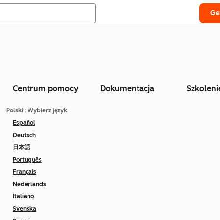
Ge
Centrum pomocy
Dokumentacja
Szkoleni
Polski
: Wybierz język
Español
Deutsch
日本語
Português
Français
Nederlands
Italiano
Svenska