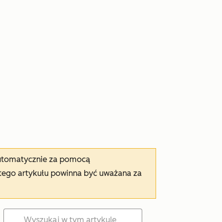
automatycznie za pomocą
tego artykułu powinna być uważana za