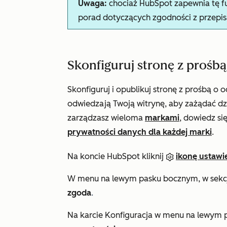
Uwaga:
chociaż HubSpot zapewnia tę fu
porad dotyczących zgodności z przepisa
Skonfiguruj stronę z prośb
Skonfiguruj i opublikuj stronę z prośbą o
odwiedzają Twoją witrynę, aby zażądać d
zarządzasz wieloma
markami
, dowiedz się
prywatności danych dla każdej marki
.
Na koncie HubSpot kliknij
ikonę ustawi
W menu na lewym pasku bocznym, w sekc
zgoda
.
Na karcie
Konfiguracja
w menu na lewym p