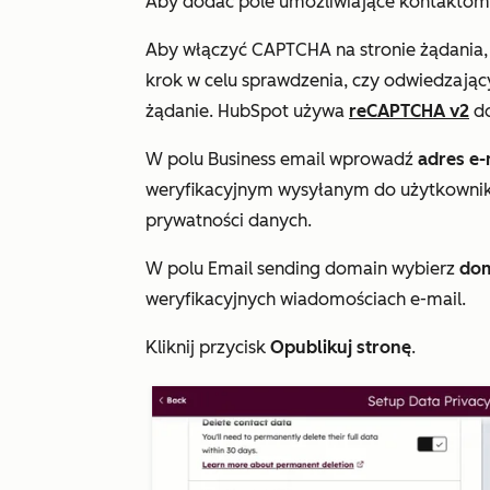
Aby dodać pole umożliwiające kontaktom w
Aby włączyć CAPTCHA na stronie żądania,
krok w celu sprawdzenia, czy odwiedzając
żądanie. HubSpot używa
reCAPTCHA v2
do
W polu
Business email
wprowadź
adres e-
weryfikacyjnym wysyłanym do użytkownik
prywatności danych.
W polu
Email sending domain
wybierz
do
weryfikacyjnych wiadomościach e-mail.
Kliknij przycisk
Opublikuj stronę
.