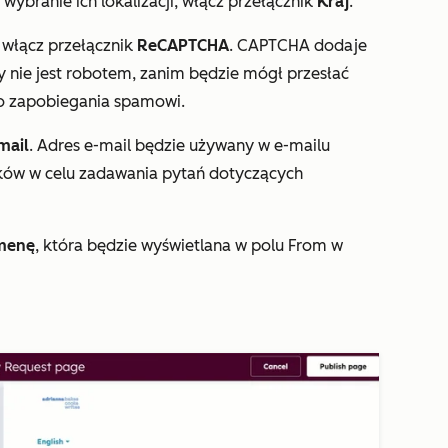
ybranie ich lokalizacji, włącz przełącznik
Kraj
.
 włącz przełącznik
ReCAPTCHA
. CAPTCHA dodaje
y nie jest robotem, zanim będzie mógł przesłać
 zapobiegania spamowi.
mail
. Adres e-mail będzie używany w e-mailu
ów w celu zadawania pytań dotyczących
menę
, która będzie wyświetlana w polu
From
w