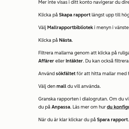
Mer
inte visas i ditt konto navigerar du dire
Klicka på
Skapa rapport
längst upp till hög
Välj
Mallrapportbibliotek
i menyn i vänster
Klicka på
Nästa
.
Filtrera mallarna genom att klicka på rul
Affärer
eller
Intäkter
. Du kan också filtrer
Använd
sökfältet
för att hitta mallar med
Välj den
mall
du vill använda.
Granska rapporten i dialogrutan. Om du vil
du på
Anpassa
. Läs mer om hur
du konfig
När du är klar klickar du på
Spara rapport
.