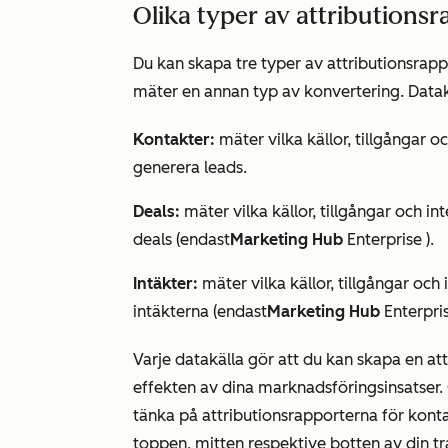
Olika typer av attributions
Du kan skapa tre typer av attributionsrap
mäter en annan typ av konvertering. Datak
Kontakter:
mäter vilka källor, tillgångar o
generera leads.
Deals:
mäter vilka källor, tillgångar och i
deals (endast
Marketing Hub
Enterprise
).
Intäkter:
mäter vilka källor, tillgångar och
intäkterna (endast
Marketing Hub
Enterpri
Varje datakälla gör att du kan skapa en att
effekten av dina marknadsföringsinsatser.
tänka på attributionsrapporterna för kon
toppen, mitten respektive botten av din tr