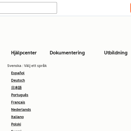
Hjälpcenter
Dokumentering
Utbildning
Svenska
: Välj ett språk
Español
Deutsch
日本語
Português
Français
Nederlands
Italiano
Polski