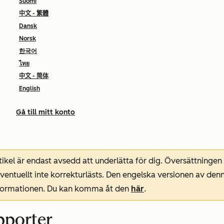
Suomi
中文 - 繁體
Dansk
Norsk
한국어
ไทย
中文 - 简体
English
Gå till mitt konto
ikel är endast avsedd att underlätta för dig. Översättningen
entuellt inte korrekturlästs. Den engelska versionen av denn
nformationen. Du kan komma åt den
här
.
pporter