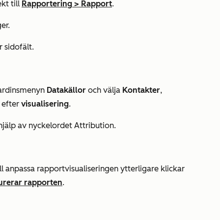
kt till
Rapportering
>
Rapport
.
er.
 sidofält.
lgardinsmenyn
Datakällor
och välja
Kontakter
,
a efter
visualisering
.
 hjälp av nyckelordet
Attribution
.
l anpassa rapportvisualiseringen ytterligare klickar
urerar rapporten
.