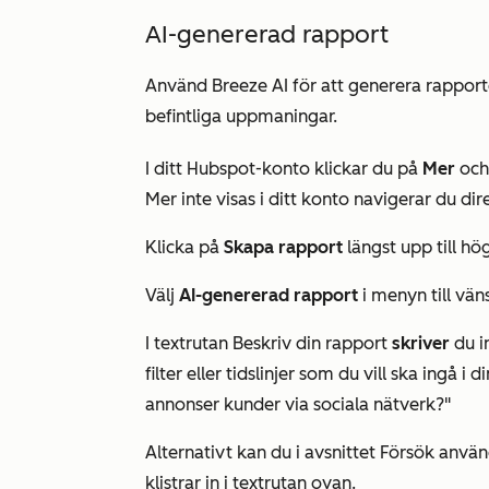
AI-genererad rapport
Använd Breeze AI för att generera rapport
befintliga uppmaningar.
I ditt Hubspot-konto klickar du på
Mer
och 
Mer
inte visas i ditt konto navigerar du dire
Klicka på
Skapa rapport
längst upp till hög
Välj
AI-genererad rapport
i menyn till väns
I textrutan
Beskriv din rapport
skriver
du in
filter eller tidslinjer som du vill ska ingå i 
annonser kunder via sociala nätverk?"
Alternativt kan du i avsnittet
Försök använ
klistrar in i textrutan ovan.