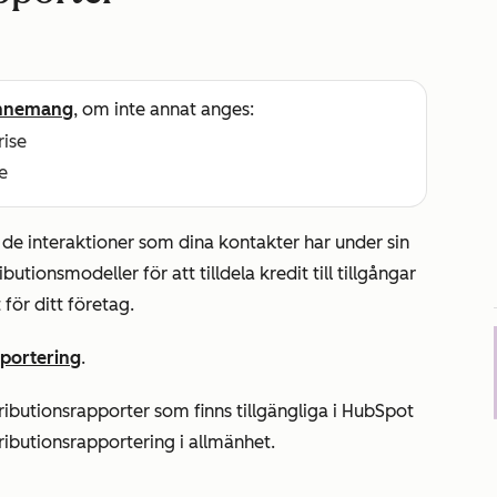
nnemang
, om inte annat anges:
rise
e
 de interaktioner som dina kontakter har under sin
tionsmodeller för att tilldela kredit till tillgångar
 för ditt företag.
pportering
.
ibutionsrapporter som finns tillgängliga i HubSpot
tributionsrapportering i allmänhet.