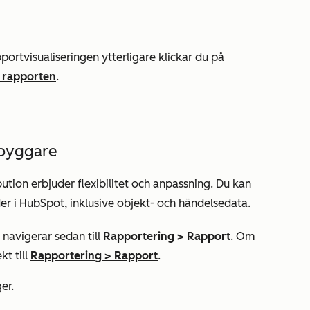
ortvisualiseringen ytterligare klickar du på
 rapporten
.
 byggare
tion erbjuder flexibilitet och anpassning. Du kan
er i HubSpot, inklusive objekt- och händelsedata.
navigerar sedan till
Rapportering
>
Rapport
. Om
kt till
Rapportering
>
Rapport
.
er.