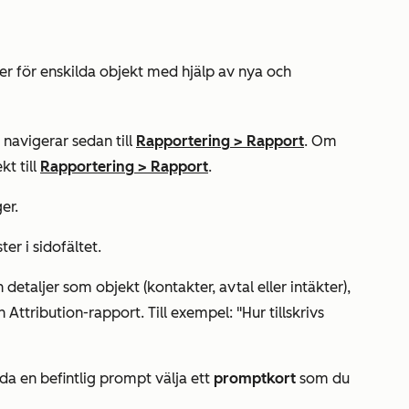
er för enskilda objekt med hjälp av nya och
navigerar sedan till
Rapportering
>
Rapport
. Om
kt till
Rapportering
>
Rapport
.
er.
ter i sidofältet.
 detaljer som objekt (kontakter, avtal eller intäkter),
din Attribution-rapport. Till exempel: "Hur tillskrivs
da en befintlig prompt
välja ett
promptkort
som du