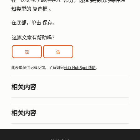
在 "
历史电子邮件导入
"
部分，选择
要接收的每种通
知类型的
复选框
。
在底部，单击
保存
。
这篇文章有帮助吗？
是
否
此表单仅供记载反馈。了解如何
获取 HubSpot 帮助
。
相关内容
相关内容