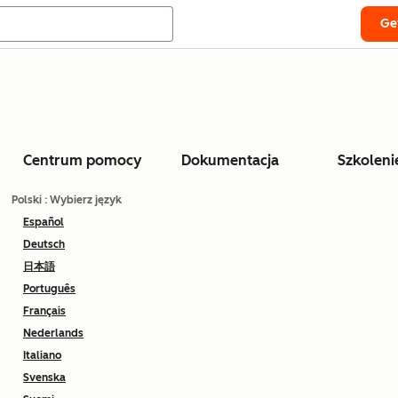
Ge
Centrum pomocy
Dokumentacja
Szkoleni
Polski
: Wybierz język
Español
Deutsch
日本語
Português
Français
Nederlands
Italiano
Svenska