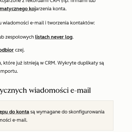
kojarzone z rekordami CRM (np. firmami lub
omatycznego koj
arzenia konta.
 wiadomości e-mail i tworzenia kontaktów:
lub zespołowych
listach never log
.
odbior
czej.
 które już istnieją w CRM. Wykryte duplikaty są
importu.
rycznych wiadomości e-mail
ępu do konta
są wymagane do skonfigurowania
ości e-mail.