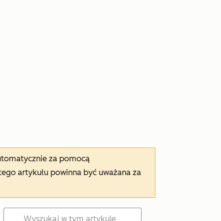
automatycznie za pomocą
tego artykułu powinna być uważana za