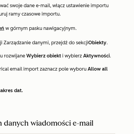
ać swoje dane e-mail, włącz ustawienie importu
guruj ramy czasowe importu.
eń
w górnym pasku nawigacyjnym.
ji
Zarządzanie danymi
,
przejdź do sekcji
Obiekty
.
nu rozwijane
Wybierz obiekt
i wybierz
Aktywności
.
rical email import
zaznacz
pole wyboru
Allow all
akres dat.
h danych wiadomości e-mail