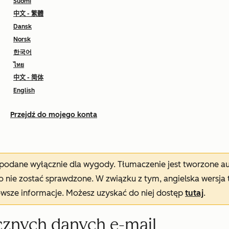
Suomi
中文 - 繁體
Dansk
Norsk
한국어
ไทย
中文 - 简体
English
Przejdź do mojego konta
t podane wyłącznie dla wygody. Tłumaczenie jest tworzone 
nie zostać sprawdzone. W związku z tym, angielska wersja 
owsze informacje. Możesz uzyskać do niej dostęp
tutaj
.
cznych danych e-mail