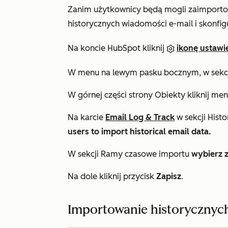
Zanim użytkownicy będą mogli zaimportow
historycznych wiadomości e-mail i skonfi
Na koncie HubSpot kliknij
ikonę ustawi
W menu na lewym pasku bocznym, w sekc
W górnej części strony
Obiekty
kliknij me
Na karcie
Email Log & Track
w sekcji
Histo
users to import historical email data.
W
sekcji Ramy czasowe importu
wybierz z
Na dole kliknij przycisk
Zapisz
.
Importowanie historycznyc