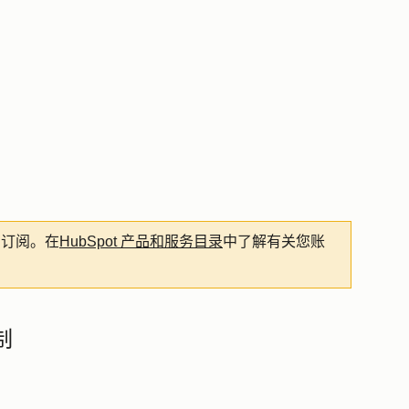
t 订阅。在
HubSpot 产品和服务目录
中了解有关您账
制