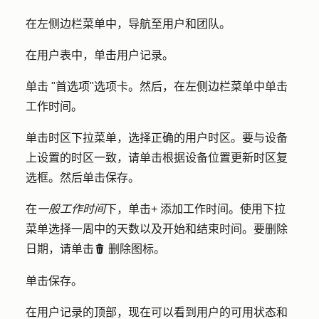
在左侧边栏菜单中，导航至
用户和团队
。
在用户表中，单击
用户
记录。
单击 "
首选项
"选项卡。然后，在左侧边栏菜单中单击
工作时间
。
单击
时区
下拉菜单，选择正确的用户时区。要与设备
上设置的时区一致，请单击
根据设备位置更新时区复
选框
。然后单击
保存
。
在
一般工作时间
下，单击
+ 添加工作时间
。使用
下拉
菜单
选择一周中的天数以及开始和结束时间。要删除
日期，请单击
删除
图标。
delete
单击
保存
。
在用户记录的顶部，现在可以看到用户的可用状态和