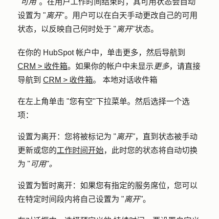
"
可用
"。在用户工作时间结束时，其可用状态会自动
设置为 "
离开
"。用户可以在白天手动更改自己的可用
状态，以反映自己何时处于 "
离开
"状态。
在你的 HubSpot 帐户中，单击
更多
，然后导航到
CRM
>
收件箱
。如果你的帐户中未显示
更多
，请直接
导航到
CRM
>
收件箱
。 本地对话收件箱
在左上角单击 "
您有空
"下拉菜单。然后选择一个选
项：
设置为离开
：您将被标记为 "
离开"
，直到状态被手动
更新或您的
工作时间开始
，此时您的状态将自动切换
为 "
可用"。
设置为暂时离开
：如果您有指定的服务席位，您可以
在特定时间段内将自己设置为 "
离开"
。