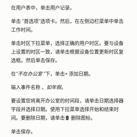
在用户表中，单击
用户
记录。
单击 "
首选项
"选项卡。然后，在左侧边栏菜单中单击
工作时间
。
单击
时区
下拉菜单，选择正确的用户时区。要与设备
上设置的时区一致，请单击
根据设备位置更新时区复
选框
。然后单击
保存
。
在
"不在办公室 "
下，单击
+ 添加日期
。
输入
事件名称
，
如年假
。
要设置您将离开办公室的时间段，请单击
日期选择器
字段并选择
日期
。使用
下拉菜单
选择开始和结束时
间。要删除日期，请单击
删除
图标。
delete
单击
保存
。