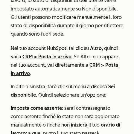
lavoro, lo stato di disponibilità dell'utente viene
impostato automaticamente su
Non disponibile
.
Gli utenti possono modificare manualmente il loro
stato di disponibilità durante il giorno per riflettere
quando sono
fuori sede
.
Nel tuo account HubSpot, fai clic su
Altro
, quindi
vai a
CRM
>
Posta in arrivo
. Se
Altro
non appare
nel tuo account, vai direttamente a
CRM
>
Posta
in arrivo
.
In alto a sinistra, fare clic sul menu a discesa
Sei
disponibile
. Quindi selezionare un'opzione:
Imposta come assente
: sarai contrassegnato
come
assente
finché lo stato non sarà aggiornato
manualmente o finché non
inizierà
il tuo
orario di
lavoro
; a quel punto il tuo stato passerà