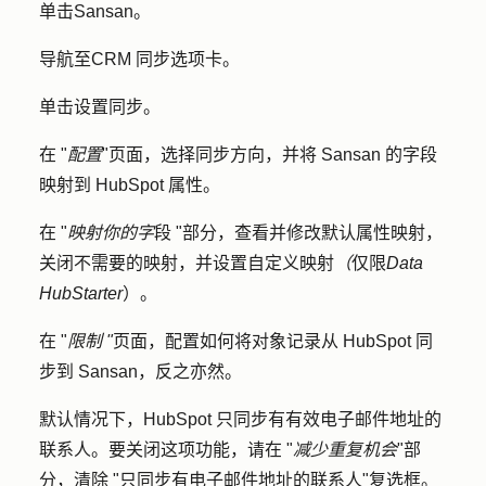
单击
Sansan
。
导航至
CRM 同步
选项卡。
单击
设置同步
。
在 "
配置
"页面，选择同步方向，并将 Sansan 的字段
映射到 HubSpot 属性。
在 "
映射你的字
段 "部分，查看并修改默认属性映射，
关闭不需要的映射，并设置自定义映射
（
仅限
Data
Hub
Starter
）。
在 "
限制 "
页面，配置如何将对象记录从 HubSpot 同
步到 Sansan，反之亦然。
默认情况下，HubSpot 只同步有有效电子邮件地址的
联系人。要关闭这项功能，请在 "
减少重复机会
"部
分，清除 "
只同步有电子邮件地址的联系人
"复选框。