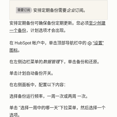
安排定期备份需要
企业
订阅。
需要订阅
安排定期备份可确保备份定期更新。您必须
至少创建
一个备份
，计划选项才会出现。
在 HubSpot 帐户中，单击顶部导航栏中的
“设置”
图标
。
在左侧边栏菜单的
数据管理
下，单击
备份和还原
。
单击
计划自动备份
开关。
在右侧面板中，配置以下内容：
选择备份运行频率，
一周一次
或
两周
一次
。
单击 "
选择一周中的哪一天
"下拉菜单，然后选择一个
选项
。