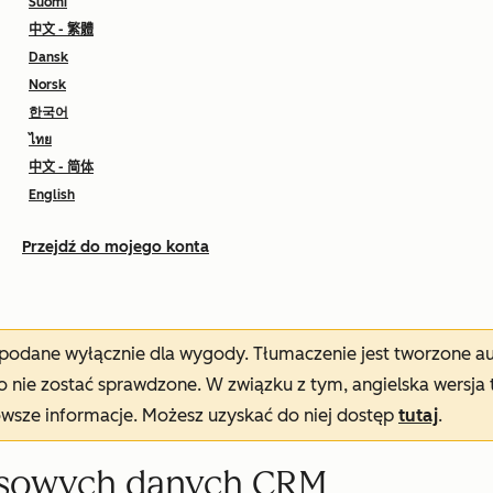
Suomi
中文 - 繁體
Dansk
Norsk
한국어
ไทย
中文 - 简体
English
Przejdź do mojego konta
t podane wyłącznie dla wygody. Tłumaczenie jest tworzone 
nie zostać sprawdzone. W związku z tym, angielska wersja 
owsze informacje. Możesz uzyskać do niej dostęp
tutaj
.
asowych danych CRM