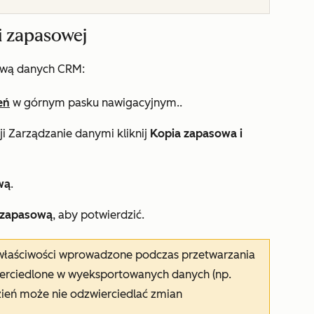
i zapasowej
ową danych CRM:
eń
w górnym pasku nawigacyjnym..
ji
Zarządzanie danymi
kliknij
Kopia zapasowa i
wą
.
 zapasową
, aby potwierdzić.
właściwości wprowadzone podczas przetwarzania
ierciedlone w wyeksportowanych danych (np.
ień może nie odzwierciedlać zmian