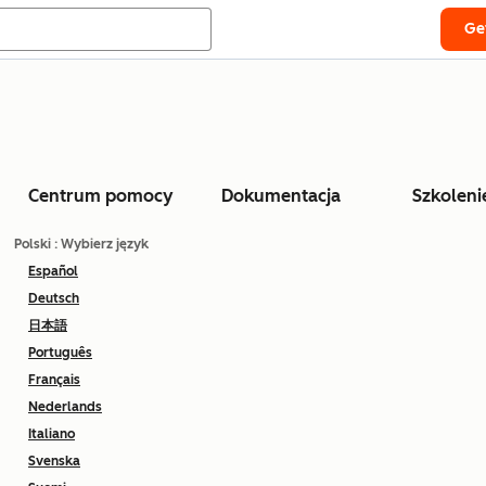
Ge
Centrum pomocy
Dokumentacja
Szkoleni
Polski
: Wybierz język
Español
Deutsch
日本語
Português
Français
Nederlands
Italiano
Svenska