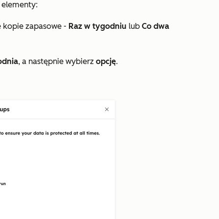
 elementy:
e kopie zapasowe -
Raz w tygodniu
lub
Co dwa
odnia
, a następnie wybierz
opcję
.