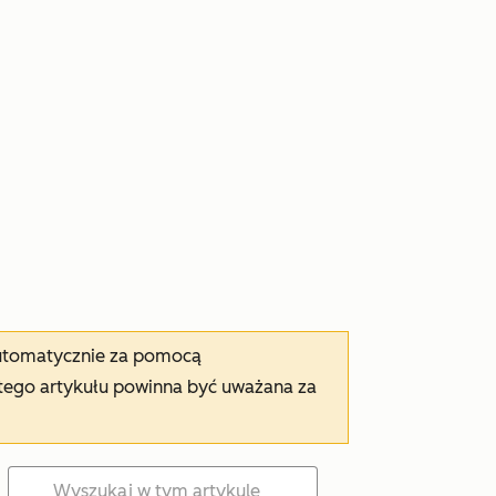
automatycznie za pomocą
tego artykułu powinna być uważana za