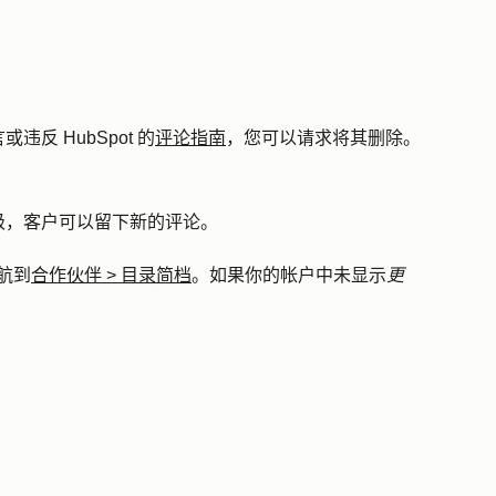
反 HubSpot 的
评论指南
，您可以请求将其删除。
级，客户可以留下新的评论。
航到
合作伙伴
>
目录简档
。如果你的帐户中未显示
更