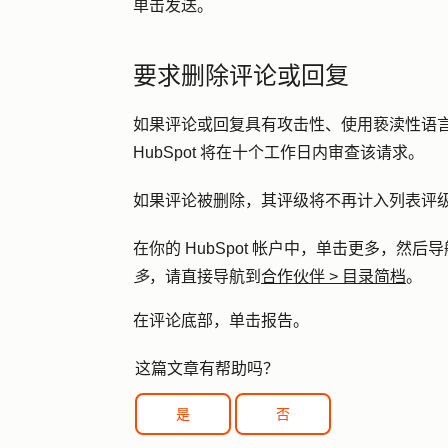
单击
发送
。
要求删除评论或回复
如果评论或回复具有攻击性、使用亵渎性语言或违
HubSpot 将在十个工作日内审查该请求。
如果评论被删除，其评级将不再计入列表评
在你的 HubSpot 帐户中，单击
更多
，然后导
多
，请直接导航到
合作伙伴
>
目录简档
。
在评论底部，单击
报告
。
这篇文章有帮助吗？
是
否