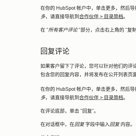
在你的 HubSpot 帐户中，单击
更多
，然后导
多
，请直接导航到
合作伙伴
>
目录简档
。
在 "
所有客户评论
"部分，点击右上角的 "
复制
回复评论
如果客户留下了评论，您可以针对他们的评
包含您的回复内容，并将发布在公开列表页
在你的 HubSpot 帐户中，单击
更多
，然后导
多
，请直接导航到
合作伙伴
>
目录简档
。
在评论底部，单击 "
回复
"。
在对话框中，在
回复
字段中输入
回复
内容。