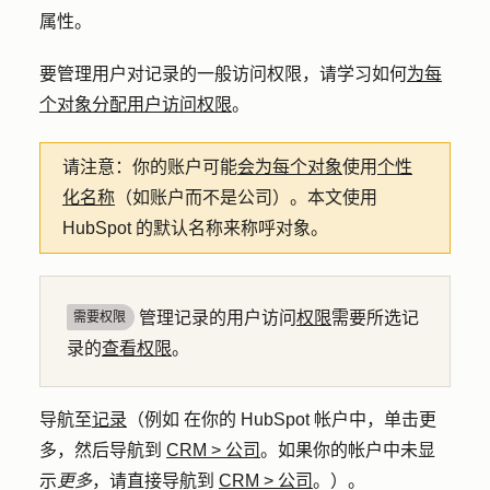
属性。
要管理用户对记录的一般访问权限，请学习如何
为每
个对象分配用户访问权限
。
请注意：
你的账户可能
会为每个对象
使用
个性
化名称
（如账户而不是公司）。本文使用
HubSpot 的默认名称来称呼对象。
管理记录的用户访问
权限
需要所选记
需要权限
录的
查看权限
。
导航至
记录
（例如 在你的 HubSpot 帐户中，单击
更
多
，然后导航到
CRM
>
公司
。如果你的帐户中未显
示
更多
，请直接导航到
CRM
>
公司
。）。