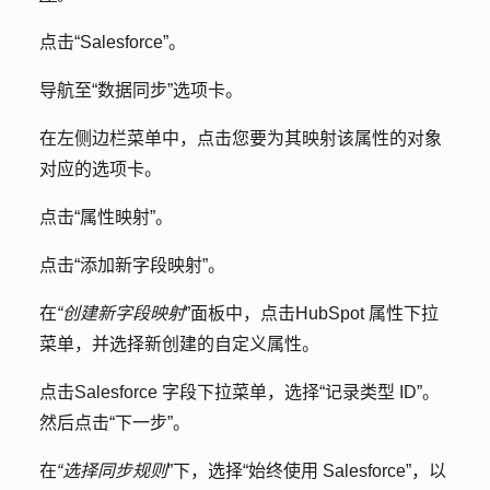
点击
“Salesforce”
。
导航至
“数据同步
”选项卡。
在左侧边栏菜单中，点击您要为其映射该属性的对象
对应的
选项卡
。
点击
“属性映射
”。
点击
“添加新字段映射
”。
在
“创建新字段映射
”面板中，点击
HubSpot 属性
下拉
菜单，并选择新创建的
自定义属性
。
点击
Salesforce 字段
下拉菜单，选择
“记录类型 ID”
。
然后点击
“下一步”
。
在
“选择同步规则
”下，选择
“始终使用 Salesforce
”，以