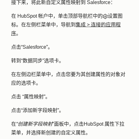
接下来，将此新自定义属性映射到 Salesforce：
在 HubSpot 帐户中，单击顶部导航栏中的
设置图
标
。在左侧栏菜单中，导航到
集成
>
连接的应用程
序
。
点击
“Salesforce”
。
转到
“数据同步
”选项卡。
在左侧边栏菜单中，点击您要为其创建属性的对象对
应的
选项卡
。
点击
“属性映射
”。
点击
“添加新字段映射
”。
在
“创建新字段映射
”面板中，点击
HubSpot 属性
下拉
菜单，并选择新创建的
自定义属性
。