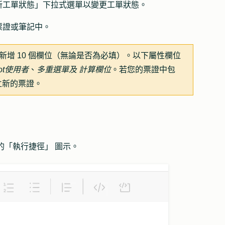
新工單狀態
」下拉式選單以變更工單狀態。
票證或筆記中。
新增 10 個欄位（無論是否為必填）。以下屬性欄位
t
使用者
、
多重選單及
計算欄位
。若您的票證中包
立新的票證。
的
「
執行捷徑
」
圖示。