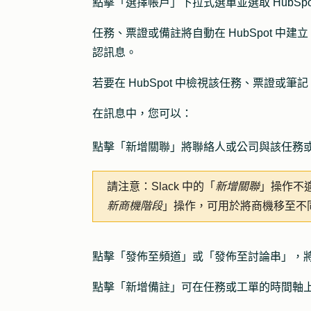
點擊「
選擇帳戶
」下拉式選單並選取 HubSpo
任務、票證或備註將自動在 HubSpot 中建
認訊息。
若要在 HubSpot 中檢視該任務、票證或
在訊息中，您可以：
點擊「
新增
關聯
」將聯絡人或公司與該任務
請注意：
Slack 中的「
新增關聯
」操作不適
新商機階段
」操作，可用於將商機移至不
點擊
「發佈至頻道
」或
「發佈至討論串」
，
點擊「
新增
備註
」可在任務或工單的時間軸