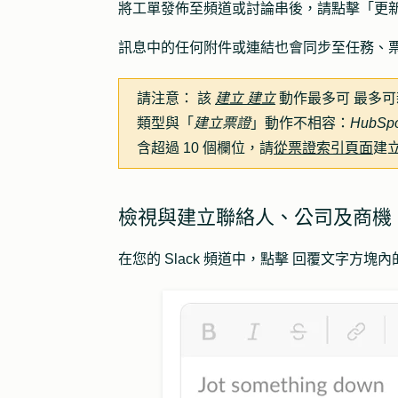
將工單發佈至頻道或討論串後，請點擊「
更
訊息中的任何附件或連結也會同步至任務、
請注意：
該
建立
建立
動作最多可
最多可
類型與「
建立票證
」動作不相容：
HubSpo
含超過 10 個欄位，請
從票證索引頁面
建
檢視與建立聯絡人、公司及商機
在您的 Slack 頻道中，點擊
回覆文字方塊內