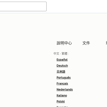
說明中心
文件
中文 - 繁體
:
Español
Deutsch
日本語
Português
Français
Nederlands
Italiano
Polski