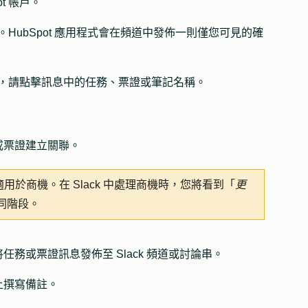
t 帳戶。
立。HubSpot 應用程式會在頻道中發佈一則僅您可見的確
筆記，請點擊訊息中的任務、票證或筆記
名稱
。
或票證建立關聯。
用於商機。在 Slack 中處理商機時，您將看到「
更
同階段。
將任務或票證訊息發佈至 Slack 頻道或討論串。
上撰寫備註。