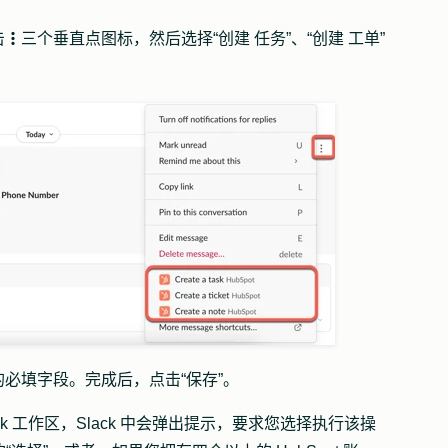
击
三个垂直点图标
，然后选择
“创建
任务”
、
“创建
工单
”
verticalMenu
的必填字段。完成后，点击
“保存”
。
ack 工作区，Slack 中会弹出提示，要求您选择执行该操