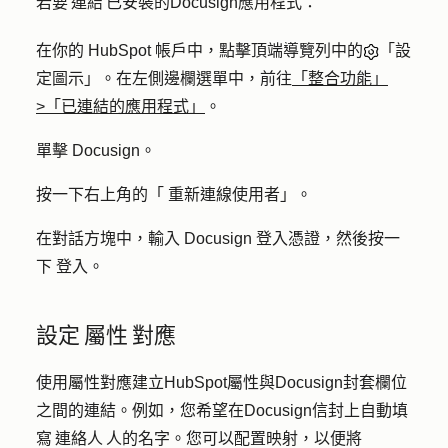
若要 連結 已安裝的Docusign應用程式：
在你的 HubSpot 帳戶中，點擊頂端導覽列中的
「設
定圖示」。在左側邊欄選單中，前往
「整合功能」
>「已連結的應用程式」
。
單擊
Docusign
。
按一下右上角的「
重新連線使用者
」。
在對話方塊中，輸入
Docusign
登入憑證
，然後按一
下
登入
。
設定 屬性 對應
使用屬性對應建立HubSpot屬性與Docusign封套欄位
之間的連結。例如，您希望在Docusign信封上自動填
寫 連絡人 人的名字。您可以配置映射，以便將