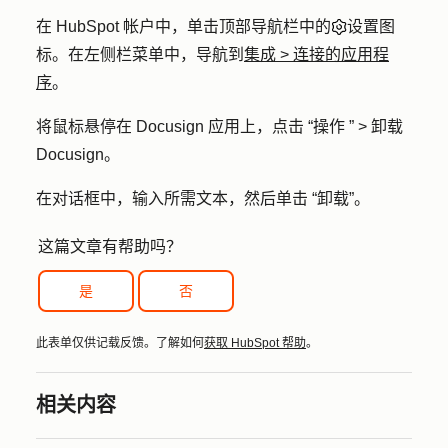
在 HubSpot 帐户中，单击顶部导航栏中的
设置图
标
。在左侧栏菜单中，导航到
集成
>
连接的应用程
序
。
将鼠标悬停在
Docusign
应用上，点击
“操作
” >
卸载
Docusign
。
在对话框中，输入所需文本，然后单击
“卸载”
。
这篇文章有帮助吗？
是
否
此表单仅供记载反馈。了解如何
获取 HubSpot 帮助
。
相关内容