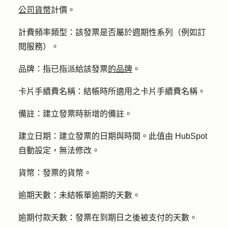
公司貨幣
計價。
計費頻率類型：
該發票是否屬於週期性系列（例如訂
閱服務）。
品牌：
指已指派給該發票
的品牌
。
卡片手續費名稱：
結帳時所適用之卡片手續費名稱。
備註：
建立發票時新增的備註。
建立日期：
建立發票的日期與時間。此值由 HubSpot
自動設定，無法修改。
貨幣：
發票的貨幣。
逾期天數：
未結帳單逾期的天數。
逾期付款天數：
發票在到期日之後被支付的天數。