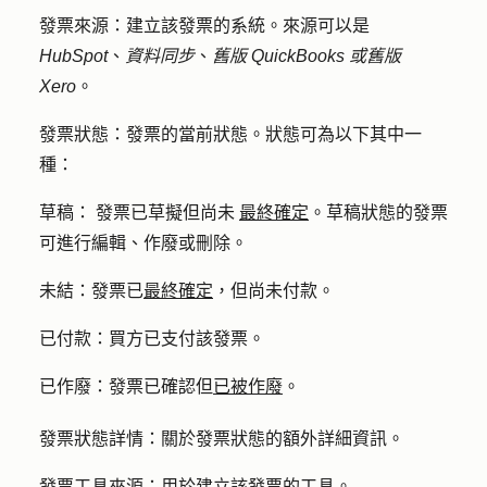
發票來源：
建立該發票的系統。來源可以是
HubSpot
、
資料同步
、
舊版 QuickBooks
或舊版
Xero
。
發票狀態：
發票的當前狀態。狀態可為以下其中一
種：
草稿：
發票已草擬但尚未
最終確定
。草稿狀態的發票
可進行編輯、作廢或刪除。
未結：
發票已
最終確定
，但尚未付款。
已付款：
買方已支付該發票。
已作廢：
發票已確認但
已被作廢
。
發票狀態詳情：
關於發票狀態的額外詳細資訊。
發票工具來源：
用於建立該發票的工具。