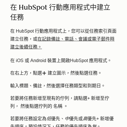
在 HubSpot 行動應用程式中建立
任務
在 HubSpot 行動應用程式上，您可以從任務索引頁面
建立任務，或
在記錄備註、電話、會議或電子郵件時
建立後續任務。
在 iOS 或 Android 裝置上開啟
HubSpot
應用程式。
在右上方，點選
建立圖示
，然後點
選任務
。
add
輸入
標題
、
備註
，然後選擇
任務類型
和
到期日
。
若要將任務新增至現有的佇列，請點選
+ 新增至佇
列，
然後點選佇列的
名稱
。
若要將任務設定為
低
優先、
中
優先或
高
優先
+ 新增優
先
順序。預設情況下，任務的優先順序為
無
。