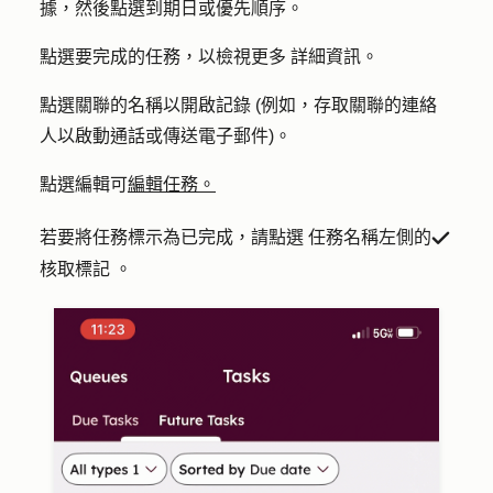
據
，然後點選
到期日
或
優先
順序。
點選要完成的
任務
，以檢視更多 詳細資訊。
點選關聯的
名稱
以開啟記錄 (例如，存取關聯的連絡
人以啟動通話或傳送電子郵件)。
點選
編輯
可
編輯任務。
若要將任務標示為已完成，請點選 任務名稱左側的
success
核取標記
。