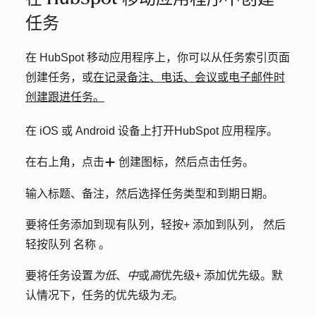
任务
在 HubSpot 移动应用程序上，你可以从任务索引页面
创建任务，或
在记录备注、电话、会议或电子邮件时
创建跟进任务。
在 iOS 或 Android 设备上打开
HubSpot
应用程序。
在右上角，点击
创建图标
，然后点击
任务
。
add
输入
标题
、
备注
，然后选择任务
类型
和
到期日期
。
要将任务添加到现有队列，轻按
+ 添加到队列，
然后
轻按队列
名称
。
要将任务设置
为低
、
中
或
高
优先级
+ 添加优先级
。默
认情况下，任务的优先级为
无
。