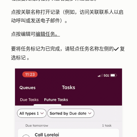
点按关联
名称
打开记录（例如，访问关联联系人以启
动呼叫或发送电子邮件）。
点按
编辑
可
编辑任务。
要将任务标记为已完成，请轻点任务名称左侧的
复
success
选标记
。