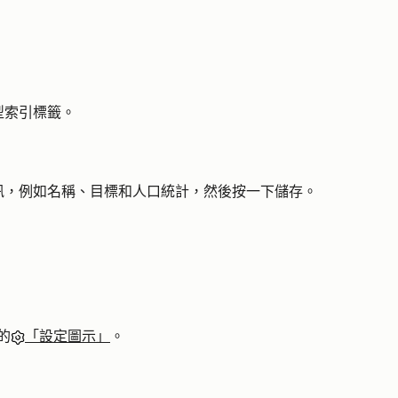
型
索引標籤。
訊
，例如名稱、目標和人口統計，然後按一下
儲存
。
的
「設定圖示」
。