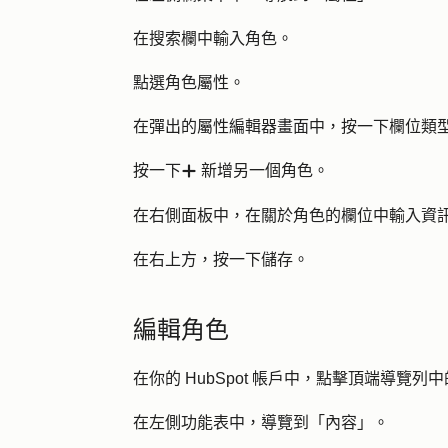
在搜索欄中輸入
角色
。
點選
角色
屬性。
在彈出的屬性編輯器畫面中，按一下
欄位類
按一下
新增另一個角色
。
add
在右側面板中，在關於角色的欄位中輸入
資
在右上方，按一下
儲存
。
編輯角色
在你的 HubSpot 帳戶中，點擊頂端導覽列中
在左側功能表中，導覽到「內
容
」。