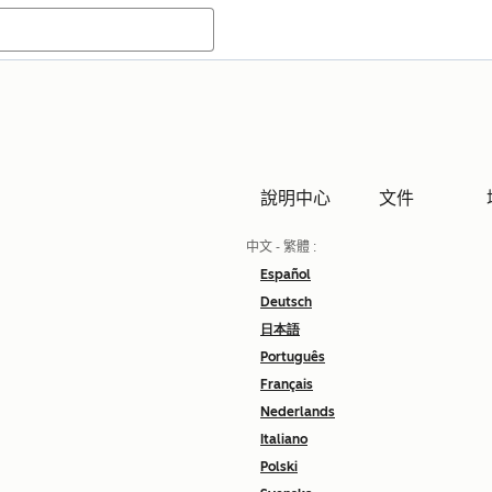
說明中心
文件
中文 - 繁體
:
Español
Deutsch
日本語
Português
Français
Nederlands
Italiano
Polski