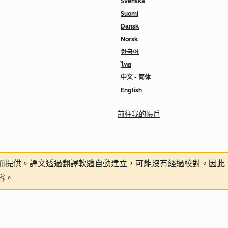
Svenska
Suomi
Dansk
Norsk
한국어
ไทย
中文 - 简体
English
前往我的帳戶
而提供。譯文透過翻譯軟體自動建立，可能沒有經過校對。因此
容。