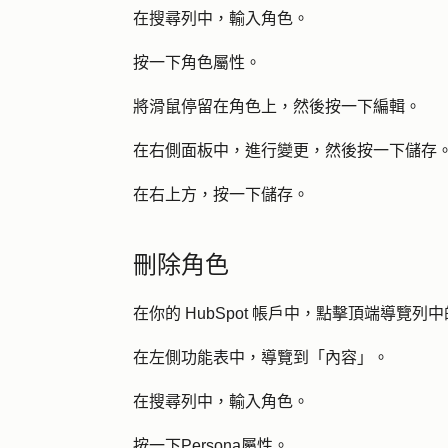
在搜尋列中，輸入
角色
。
按一下
角色
屬性。
將滑鼠停留在角色上，然後按一下
編輯
。
在右側面板中，進行
變更
，然後按一下
儲存
在右上方，按一下
儲存
。
刪除角色
在你的 HubSpot 帳戶中，點擊頂端導覽列中
在左側功能表中，導覽到「內
容
」。
在搜尋列中，輸入
角色
。
按一下
Persona
屬性。