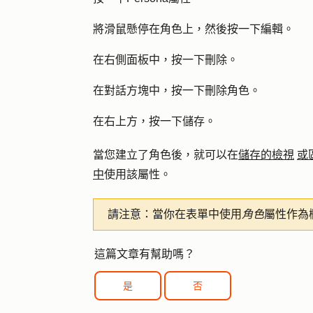
將滑鼠懸停在角色上，然後按一下
編輯
。
在右側面板中，按一下
刪除
。
在對話方塊中，按一下
刪除角色
。
在右上方，按一下
儲存
。
當您建立了角色後，就可以在
儲存的檢視
或
中
使用該屬性。
請注意：
當你在表單中使用
角色
屬性作為
這篇文章有幫助嗎？
是
否