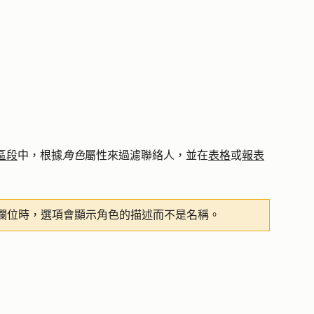
區段
中，根據
角色
屬性來過濾聯絡人，並在
表格
或
報表
欄位時，選項會顯示角色的描述而不是名稱。