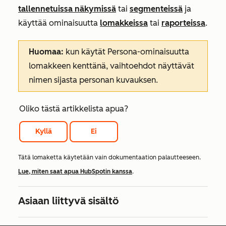
tallennetuissa näkymissä
tai
segmenteissä
ja
käyttää ominaisuutta
lomakkeissa
tai
raporteissa
.
Huomaa:
kun käytät
Persona-ominaisuutta
lomakkeen kenttänä, vaihtoehdot näyttävät
nimen sijasta personan kuvauksen.
Oliko tästä artikkelista apua?
Kyllä
Ei
Tätä lomaketta käytetään vain dokumentaation palautteeseen.
Lue, miten saat apua HubSpotin kanssa
.
Asiaan liittyvä sisältö