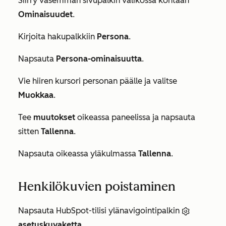
Siirry vasemman sivupalkin valikossa kohtaan
Ominaisuudet
.
Kirjoita hakupalkkiin
Persona
.
Napsauta
Persona-ominaisuutta
.
Vie hiiren kursori personan päälle ja valitse
Muokkaa
.
Tee
muutokset
oikeassa paneelissa ja napsauta
sitten
Tallenna
.
Napsauta oikeassa yläkulmassa
Tallenna
.
Henkilökuvien poistaminen
Napsauta HubSpot-tilisi ylänavigointipalkin
asetuskuvaketta
.