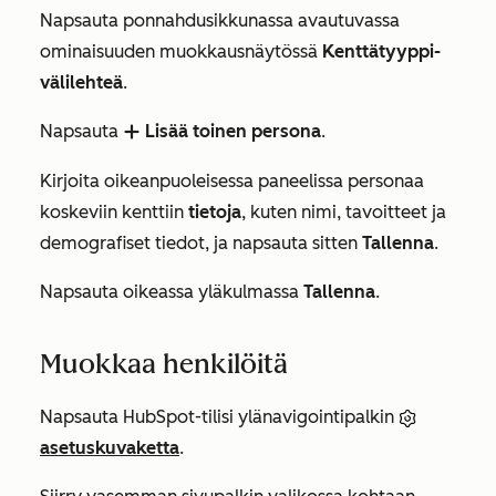
Napsauta ponnahdusikkunassa avautuvassa
ominaisuuden muokkausnäytössä
Kenttätyyppi-
välilehteä
.
Napsauta
Lisää toinen persona
.
add
Kirjoita oikeanpuoleisessa paneelissa personaa
koskeviin kenttiin
tietoja
, kuten nimi, tavoitteet ja
demografiset tiedot, ja napsauta sitten
Tallenna
.
Napsauta oikeassa yläkulmassa
Tallenna
.
Muokkaa henkilöitä
Napsauta HubSpot-tilisi ylänavigointipalkin
asetuskuvaketta
.