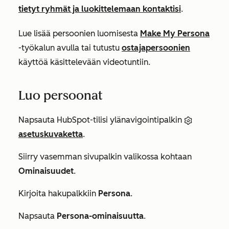
tietyt ryhmät ja luokittelemaan kontaktisi
.
Lue lisää persoonien luomisesta
Make My Persona
-työkalun avulla tai tutustu
ostajapersoonien
käyttöä käsittelevään videotuntiin.
Luo persoonat
Napsauta HubSpot-tilisi ylänavigointipalkin
asetuskuvaketta
.
Siirry vasemman sivupalkin valikossa kohtaan
Ominaisuudet
.
Kirjoita hakupalkkiin
Persona
.
Napsauta
Persona-ominaisuutta
.