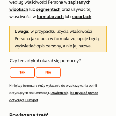
według właściwości
Persona
w
zapisanych
widokach
lub
segmentach
oraz używać tej
właściwości w
formularzach
lub
raportach
.
Uwaga:
w przypadku użycia właściwości
Persona
jako pola w formularzu, opcje będą
wyświetlać opis persony, a nie jej nazwę.
Czy ten artykuł okazał się pomocny?
Tak
Nie
Niniejszy formularz służy wyłącznie do przekazywania opinii
dotyczących dokumentacji.
Dowiedz się, jak uzyskać pomoc
dotyczącą HubSpot
.
Powiązana treść