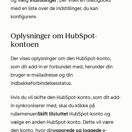
og vælg
Indstillinger
. Der vises en dialogboks
med en liste over de indstillinger, du kan
konfigurere.
Oplysninger om HubSpot-
kontoen
Der vises oplysninger om den HubSpot-konto,
som dit add-in er forbundet med, herunder din
bruger-e-mailadresse og din
indbakkeforbindelsesstatus.
Hvis du vil skifte den HubSpot-konto, som dit add-
in synkroniserer med, skal du klikke på
rullemenuen
Skift tilsluttet
HubSpot-konto og
vælge en anden HubSpot-konto. Dette vil være
den konto, hvor dine
sporede og loggede
e-