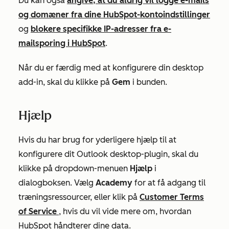
Du kan også
angive, at du aldrig vil logge e-mails
og domæner fra dine HubSpot-kontoindstillinger
og
blokere specifikke IP-adresser fra e-
mailsporing i HubSpot
.
Når du er færdig med at konfigurere din desktop
add-in, skal du klikke på
Gem
i bunden.
Hjælp
Hvis du har brug for yderligere hjælp til at
konfigurere dit Outlook desktop-plugin, skal du
klikke på dropdown-menuen
Hjælp
i
dialogboksen. Vælg
Academy
for at få adgang til
træningsressourcer, eller klik på
Customer Terms
of Service
, hvis du vil vide mere om, hvordan
HubSpot håndterer dine data.