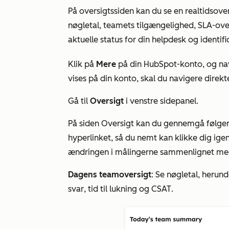
På
oversigtssiden
kan du se en realtidsove
nøgletal, teamets tilgængelighed, SLA-ove
aktuelle status for din helpdesk og identi
Klik på
Mere
på din HubSpot-konto, og nav
vises på din konto, skal du navigere direkte
Gå til
Oversigt
i venstre sidepanel.
På siden
Oversigt
kan du gennemgå følgend
hyperlinket, så du nemt kan klikke dig ige
ændringen i målingerne sammenlignet med
Dagens teamoversigt
: Se nøgletal, herund
svar
,
tid til lukning
og
CSAT
.