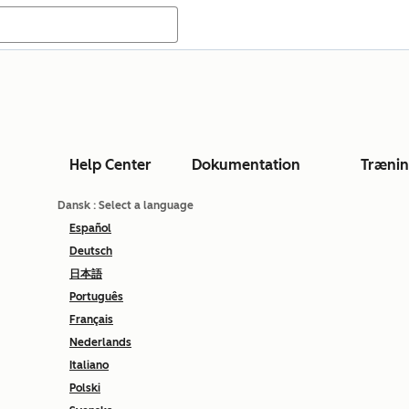
Help Center
Dokumentation
Træni
Dansk
: Select a language
Español
Deutsch
日本語
Português
Français
Nederlands
Italiano
Polski