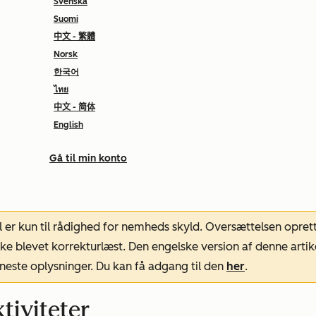
Svenska
Suomi
中文 - 繁體
Norsk
한국어
ไทย
中文 - 简体
English
Gå til min konto
l er kun til rådighed for nemheds skyld. Oversættelsen opret
ke blevet korrekturlæst. Den engelske version af denne artik
neste oplysninger. Du kan få adgang til den
her
.
tiviteter