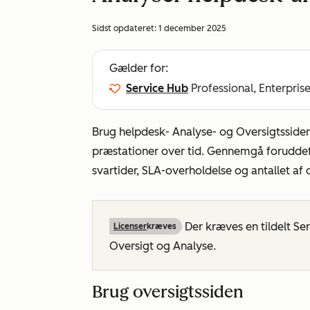
Sidst opdateret:
1 december 2025
Gælder for:
Service Hub
Professional, Enterpris
Brug helpdesk-
Analyse-
og
Oversigtsside
præstationer over tid. Gennemgå foruddef
svartider, SLA-overholdelse og antallet af
Der kræves en tildelt Ser
Licenser
kræves
Oversigt
og
Analyse
.
Brug oversigtssiden