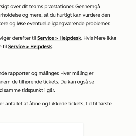
rsigt over dit teams præstationer. Gennemgå
rholdelse og mere, så du hurtigt kan vurdere den
ficere og løse eventuelle igangværende problemer.
igér derefter til
Service
>
Helpdesk
. Hvis
Mere
ikke
 til
Service
>
Helpdesk
.
e rapporter og målinger. Hver måling er
nnem de tilhørende tickets. Du kan også se
 samme tidspunkt i går.
er antallet af åbne og lukkede tickets,
tid til første