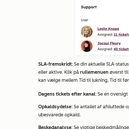
SLA-fremskridt
: Se din aktuelle SLA-status
eller
aktive
. Klik på
rullemenuen
øverst ti
kan vælge mellem
Tid til lukning
,
Tid til fø
Dagens tickets efter kanal
: Se en oversigt
Opkaldsydelse
: Se antallet af afslutted
ubesvarede opkald.
Beskedanalyse
: Se vigtige beskedmålinge