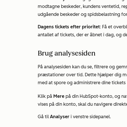
modtagne beskeder
,
kundens ventetid
,
re
udgående beskeder
og
spidsbelastning f
Dagens tickets efter prioritet
: Få et over
antallet af tickets, der er åbnet i dag, og 
Brug analysesiden
På
analysesiden
kan du se, filtrere og gemm
præstationer over tid. Dette hjælper dig m
med at spore og administrere dine tickets 
Klik på
Mere
på din HubSpot-konto, og nav
vises på din konto, skal du navigere direkte
Gå til
Analyser
i venstre sidepanel.