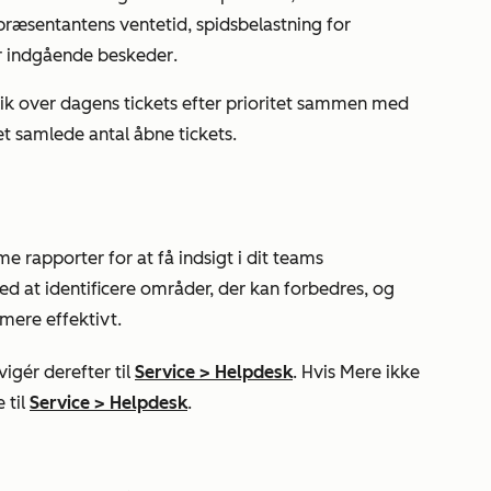
præsentantens ventetid
,
spidsbelastning for
or indgående beskeder
.
blik over dagens tickets efter prioritet sammen med
det samlede antal åbne tickets.
e rapporter for at få indsigt i dit teams
ed at identificere områder, der kan forbedres, og
mere effektivt.
igér derefter til
Service
>
Helpdesk
. Hvis
Mere
ikke
 til
Service
>
Helpdesk
.