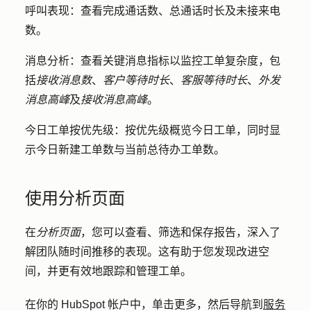
呼叫表现
：查看完成通话数、总通话时长及未接来电
数。
消息分析
：查看关键消息指标以监控工单复杂度，包
括
接收消息数
、
客户等待时长
、
客服等待时长
、
外发
消息高峰
及
接收消息高峰
。
今日工单按优先级
：按优先级概览今日工单，同时显
示今日新建工单数与当前总待办工单数。
使用分析页面
在
分析页面
，您可以查看、筛选和保存报告，深入了
解团队随时间推移的表现。这有助于您发现改进空
间，并更有效地跟踪和管理工单。
在你的 HubSpot 帐户中，单击
更多
，然后导航到
服务