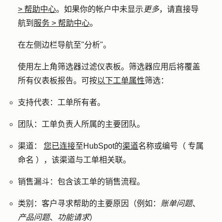
>
帮助中心
。如果你的帐户中未显示
更多
，请直接导
航到
服务
>
帮助中心
。
在左侧边栏导航至"
分析
"。
使用左上角筛选器过滤仪表板。筛选器应用后将覆盖
所有仪表板报告。可按
以下工单属性
筛选：
支持代表：
工单所有者。
团队：
工单负责人所属的主要团队。
渠道：
您已连接
至HubSpot的
渠道
名称或编号（
专属
命名
），该渠道与工单相关联。
销售漏斗：
包含该工单的销售流程。
类别
：客户寻求帮助的主要原因（例如：
账单问题
、
产品问题
、
功能请求
）