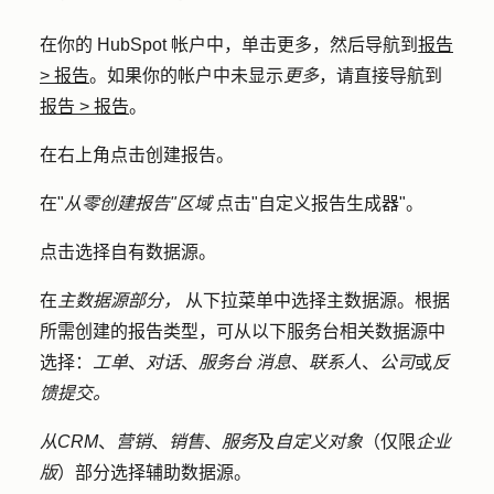
在你的 HubSpot 帐户中，单击
更多
，然后导航到
报告
>
报告
。如果你的帐户中未显示
更多
，请直接导航到
报告
>
报告
。
在右上角点击
创建报告
。
在"
从零创建报告"区域
点击"
自定义报告生成器
"。
点击
选择自有数据源
。
在
主数据源部分，
从下拉菜单中选择
主数据源
。根据
所需创建的报告类型，可从以下服务台相关数据源中
选择：
工单
、
对话
、
服务台
消息
、
联系人
、
公司
或
反
馈提交。
从CRM
、
营销
、
销售
、
服务
及
自定义对象
（仅限
企业
版
）部分选择
辅助数据源
。