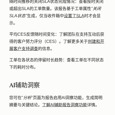
随时间推移的关闭SLA状态完成情况：
查看按时关闭
或超出SLA的工单数量。该报告基于工单属性
"关闭
SLA状态"
生成，仅当收件箱中
设置了SLA
时才会显
示。
平均CES反馈随时间变化：
了解团队在支持互动后获
得的客户努力评分（CES）。了解更多关于
创建和开
展客户支持调查
的信息。
工单在各状态的停留时长趋势：
查看工单在不同状态
下的耗时分布。
AI辅助洞察
您可在"
分析
"页面为报告启用AI洞察功能，生成简明
摘要与关键结论。
了解AI辅助报告洞察功能
详情。