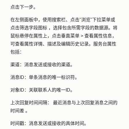
点击
下一步
。
在左侧面板中，使用
搜索栏
、点击"
浏览
"下拉菜单或
点击
筛选字段图标
，选择包含所需字段
的数据源
。将
鼠标悬停在属性上，点击
垂直菜单 >
查看属性信息
，
可查看属性详情、描述及编辑历史记录。服务台属性
包括：
渠道：
消息发送或接收的渠道。
消息ID：
单条消息的唯一标识符。
对象ID：
关联联系人的唯一ID。
上次回复时间间隔：
最近消息与上次回复消息之间
的
时间差
。
时间戳：
消息发送或接收的具体时间。