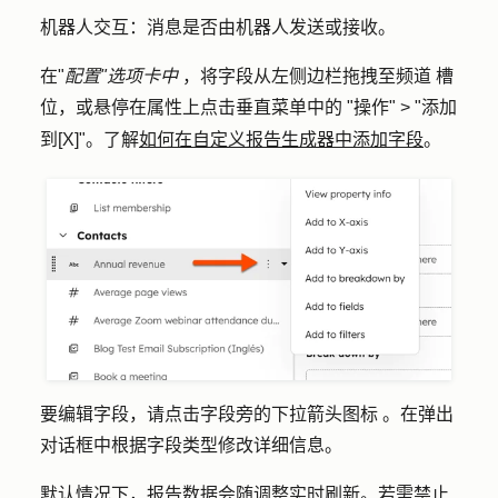
机器人交互：
消息是否由机器人发送或接收。
在"
配置"选项卡中
，将字段从左侧边栏拖拽至
频道
槽
位
，或悬停在属性上点击
"操作" >
"添加
垂直菜单中的
到[X]
"。了解
如何在自定义报告生成器中添加字段
。
要编辑字段，请点击字段
旁的下拉箭头图标
。在弹出
对话框中根据字段类型修改详细信息。
默认情况下，报告数据会随调整实时刷新。若需禁止