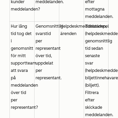
kunder
meddelanden.
efter
meddelanden?
mottagna
meddelanden
.
Hur lång
Genomsnittlig
Helpdeskmeddelanden,
Tidsstämpel
tid tog det
svarstid
ärenden
(helpdeskmeddel
i
per
genomsnittlig
genomsnitt
representant
tid sedan
för mitt
över tid,
senaste
supportteam
uppdelat
svar
att svara
per
(helpdeskmeddel
på
representant.
biljettinnehavare
meddelanden
(biljett).
över tid
Filtrera
per
efter
representant?
skickade
meddelanden
.