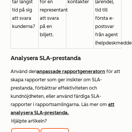
tar längst
för en
kontakter
(ärende),
tid på sig
representant
tid till
att svara
att svara
första e-
kunderna?
på en
postsvar
biljett.
från agent
(helpdeskmeddel
Analysera SLA-prestanda
Använd den
anpassade rapportgeneratorn
för att
skapa rapporter som ger insikter om SLA-
prestanda, förbättrar effektiviteten och
kundnöjdheten, eller använd färdiga SLA-
rapporter i rapportsamlingarna. Läs mer om
att
analysera SLA-prestanda.
Hjälpte artikeln?