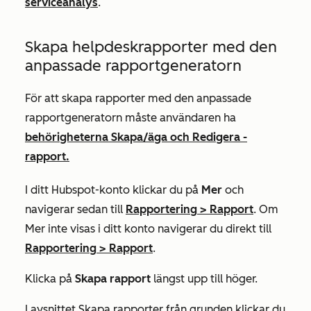
serviceanalys
.
Skapa helpdeskrapporter med den
anpassade rapportgeneratorn
För att skapa rapporter med den anpassade
rapportgeneratorn måste användaren ha
behörigheterna Skapa/äga och Redigera
-
rapport.
I ditt Hubspot-konto klickar du på
Mer
och
navigerar sedan till
Rapportering
>
Rapport
. Om
Mer
inte visas i ditt konto navigerar du direkt till
Rapportering
>
Rapport
.
Klicka på
Skapa rapport
längst upp till höger.
I
avsnittet Skapa rapporter från grunden
klickar du