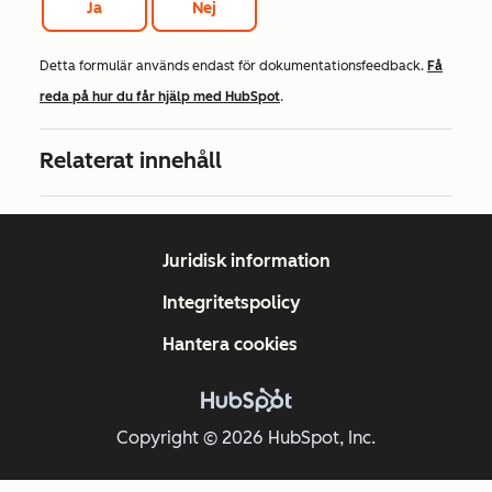
Ja
Nej
Detta formulär används endast för dokumentationsfeedback.
Få
reda på hur du får hjälp med HubSpot
.
Relaterat innehåll
Juridisk information
Integritetspolicy
Hantera cookies
Copyright © 2026 HubSpot, Inc.