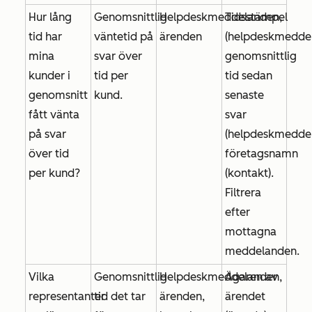
Hur lång
Genomsnittlig
Helpdeskmeddelanden,
Tidsstämpel
tid har
väntetid på
ärenden
(helpdeskmeddel
mina
svar över
genomsnittlig
kunder i
tid per
tid sedan
genomsnitt
kund.
senaste
fått vänta
svar
på svar
(helpdeskmeddel
över tid
företagsnamn
per kund?
(kontakt).
Filtrera
efter
mottagna
meddelanden
.
Vilka
Genomsnittlig
Helpdeskmeddelanden,
Ägaren av
representanter
tid det tar
ärenden,
ärendet