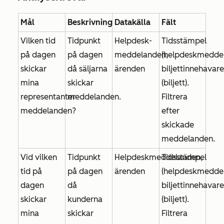
Mål
Beskrivning
Datakälla
Fält
Vilken tid
Tidpunkt
Helpdesk-
Tidsstämpel
på dagen
på dagen
meddelanden,
(helpdeskmeddel
skickar
då säljarna
ärenden
biljettinnehavare
mina
skickar
(biljett).
representanter
meddelanden.
Filtrera
meddelanden?
efter
skickade
meddelanden
.
Vid vilken
Tidpunkt
Helpdeskmeddelanden,
Tidsstämpel
tid på
på dagen
ärenden
(helpdeskmeddel
dagen
då
biljettinnehavare
skickar
kunderna
(biljett).
mina
skickar
Filtrera