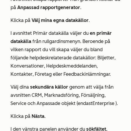
på
Anpassad rapportgenerator
.
Klicka på
Välj mina egna datakällor
.
I
avsnittet Primär datakälla
väljer du
en primär
datakälla
från rullgardinsmenyn. Beroende på
vilken rapport du vill skapa väljer du bland
följande helpdeskrelaterade datakällor:
Biljetter
,
Konversationer
,
Helpdeskmeddelanden
,
Kontakter
,
Företag
eller
Feedbackinlämningar.
Välj dina
sekundära källor
genom att välja från
avsnitten
CRM
,
Marknadsföring
,
Försäljning
,
Service
och
Anpassade objekt
(endast
Enterprise
).
Klicka på
Nästa
.
I den vänstra panelen använder du
sökfältet
,