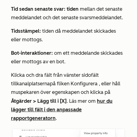
Tid sedan senaste svar: tiden
mellan det senaste
meddelandet och det senaste svarsmeddelandet.
Tidsstämpel:
tiden då meddelandet skickades
eller mottogs.
Bot-interaktioner:
om ett meddelande skickades
eller mottogs av en bot.
Klicka och dra fält från vänster sidofält
till
kanalplatserna
på
fliken Konfigurera
, eller håll
muspekaren över egenskapen och klicka på
Åtgärder >
Lägg till i [X]
. Läs mer om
hur du
lägger till fält i den anpassade
rapportgeneratorn
.