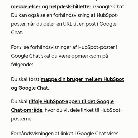
meddelelser
og
helpdesk-billetter
i Google Chat.
Du kan også se en forhåndsvisning af HubSpot-
poster, når du deler en URL til en post i Google
Chat.
For
se forhåndsvisninger af HubSpot-poster i
at
Google Chat skal du være opmærksom på
følgende:
Du skal først
mappe din bruger mellem HubSpot
og Google Chat
.
Du skal
tilføje HubSpot-appen til det Google
Chat-område
, hvor du vil dele linket til HubSpot-
posterne.
Forhåndsvisningen af linket i Google Chat vises