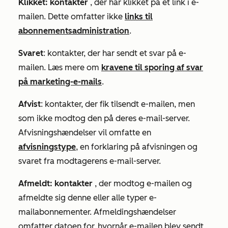
Klikket: kontakter
, der har klikket på et link i e-
mailen. Dette omfatter ikke
links til
abonnementsadministration
.
Svaret
: kontakter, der har sendt et svar på e-
mailen. Læs mere om
kravene til sporing af svar
på marketing-e-mails
.
Afvist
: kontakter, der fik tilsendt e-mailen, men
som ikke modtog den på deres e-mail-server.
Afvisningshændelser vil omfatte en
afvisningstype
, en forklaring på afvisningen og
svaret fra modtagerens e-mail-server.
Afmeldt: kontakter
, der modtog e-mailen og
afmeldte sig denne eller alle typer e-
mailabonnementer. Afmeldingshændelser
omfatter datoen for, hvornår e-mailen blev sendt,