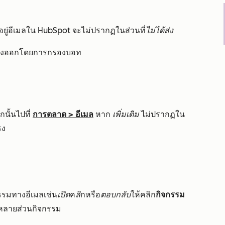
ีที่อยู่อีเมลใน HubSpot จะไม่ปรากฏในส่วนที่
ไม่ได้ส่ง
รองออกโดย
การกรองบอท
นั้นไปที่
การตลาด
>
อีเมล
หาก
เพิ่มเติม
ไม่ปรากฏใน
รง
กรรมทางอีเมลเช่น
เปิด
ค
ลิ
กหรือ
ตอบกลับ
ให้คลิก
กิจกรรม
นหลายส่วนกิจกรรม