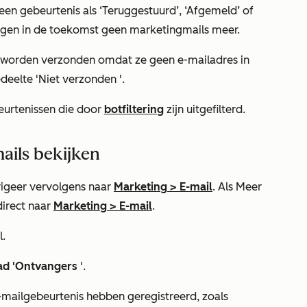
 een
gebeurtenis
als
‘Teruggestuurd’
,
‘Afgemeld’
of
angen in de toekomst geen marketingmails meer.
 worden verzonden omdat ze geen e-mailadres in
deelte 'Niet verzonden
'.
urtenissen die door
botfiltering
zijn uitgefilterd.
ails bekijken
igeer vervolgens naar
Marketing
>
E-mail
. Als
Meer
direct naar
Marketing
>
E-mail
.
l.
ad 'Ontvangers
'.
-mailgebeurtenis hebben geregistreerd, zoals