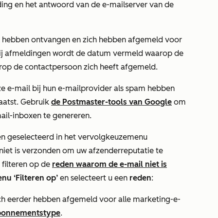
ding en het antwoord van de e-mailserver van de
l hebben ontvangen en zich hebben afgemeld voor
Bij afmeldingen wordt de datum vermeld waarop de
arop de contactpersoon zich heeft afgemeld.
e e-mail bij hun e-mailprovider als spam hebben
aatst. Gebruik
de Postmaster-tools van Google
om
il-inboxen te genereren.
en geselecteerd in het
vervolgkeuzemenu
 niet is verzonden om uw afzenderreputatie te
filteren op de
reden waarom de e-mail niet is
u ‘Filteren op’
en selecteert u een
reden
:
ich eerder hebben afgemeld voor alle marketing-e-
bonnementstype
.