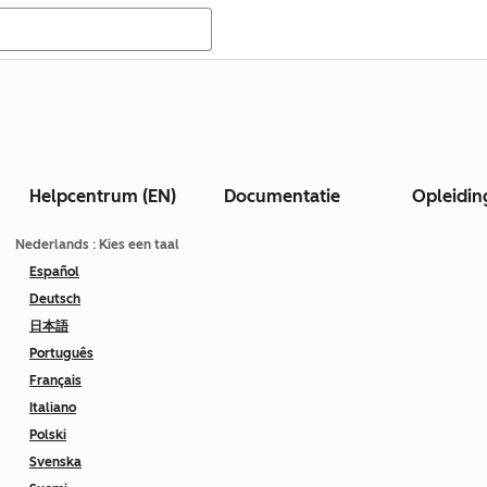
Helpcentrum (EN)
Documentatie
Opleidin
Nederlands
: Kies een taal
Español
Deutsch
日本語
Português
Français
Italiano
Polski
Svenska