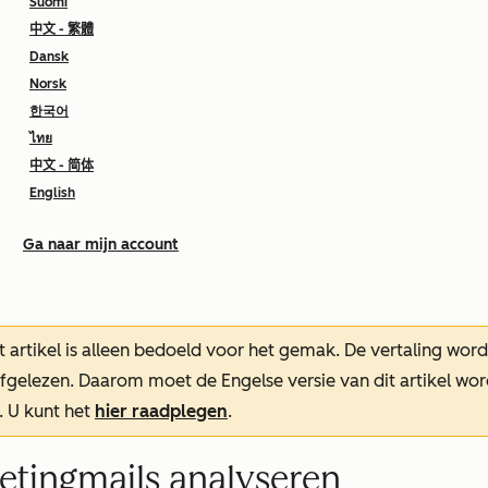
Suomi
中文 - 繁體
Dansk
Norsk
한국어
ไทย
中文 - 简体
English
Ga naar mijn account
t artikel is alleen bedoeld voor het gemak.
De vertaling wor
oefgelezen. Daarom moet de Engelse versie van dit artikel w
. U kunt het
hier raadplegen
.
tingmails analyseren