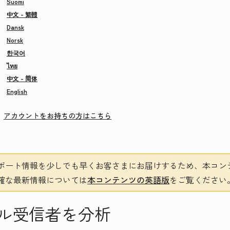
Suomi
中文 - 繁體
Dansk
Norsk
한국어
ไทย
中文 - 简体
English
アカウントをお持ちの方はこちら
ポート情報を少しでも早くお客さまにお届けするため、本コン
確な最新情報については
本コンテンツの英語版
をご覧ください
ル受信者を分析