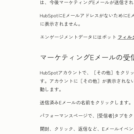
は、今後マーケティングEメールが送信さ
HubSpotにEメールアドレスがないために
に表示されません。
エンゲージメントデータにはボット
フィル
マーケティングEメールの受
HubSpotアカウントで、
［その他］をクリ
す。アカウントに
［その他］が表示されな
動します。
送信済みEメールの
名前
をクリックします
パフォーマンスページで、[
受信者
]タブを
開封
、
クリック
、
返信
など、Eメールイベ