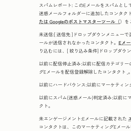
スパムレポート:
このEメールをスパムとし
迷惑メールフォルダーに追加したコンタクト
たは Googleのポストマスターツール（
）を
未送信
:[
送信先
]ドロップダウンメニューで
ールが送信されなかったコンタクト。
Eメ
り込むには、[
絞り込み条件
]ドロップダウ
以前に配信停止済み
:以前に配信カテゴリー
グEメールを配信登録解除したコンタクト
以前にハードバウンス:
以前にマーケティン
以前にスパム(迷惑メール)判定
済み:以前に
クト。
未エンゲージメント
:Eメールに記載された
コンタクトは、このマーケティングEメール