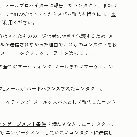
てEメールプロバイダーに報告したコンタクト、または
。Gmailの受信トレイからスパム報告を行うには、
ま
ご利用ください。
選択されたものの、送信者の評判を保護するためEメ
ールが送信されなかった理由で
これらのコンタクトを絞
ンメニューをクリックし、
理由
を選択します。
の全てのマーケティングEメールまたはマーケティン
。
グEメールが
ハードバウンス
されたコンタクト。
マーケティングEメールをスパムとして報告したコンタ
エンゲージメント条件
を満たさなかったコンタクト。
で[
エンゲージメントしていないコンタクトに送信し