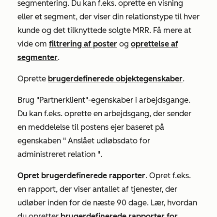
segmentering. Du kan f.eks. oprette en visning
eller et segment, der viser din relationstype til hver
kunde og det tilknyttede
solgte MRR
. Få mere at
vide om
filtrering af poster
og
oprettelse af
segmenter
.
Oprette
brugerdefinerede objektegenskaber
.
Brug "Partnerklient"-egenskaber i arbejdsgange.
Du kan f.eks. oprette en arbejdsgang, der sender
en meddelelse til postens ejer baseret på
egenskaben "
Anslået udløbsdato for
administreret relation
".
Opret brugerdefinerede rapporter
. Opret f.eks.
en rapport, der viser antallet af tjenester, der
udløber inden for de næste 90 dage. Lær, hvordan
du opretter
brugerdefinerede rapporter for