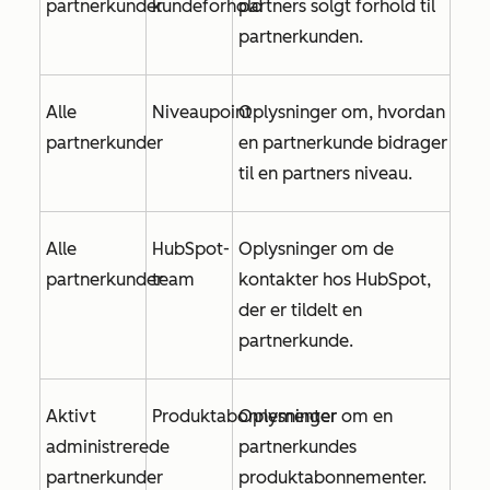
partnerkunder
kundeforhold
partners solgt forhold til
partnerkunden.
Alle
Niveaupoint
Oplysninger om, hvordan
partnerkunder
en partnerkunde bidrager
til en partners niveau.
Alle
HubSpot-
Oplysninger om de
partnerkunder
team
kontakter hos HubSpot,
der er tildelt en
partnerkunde.
Aktivt
Produktabonnementer
Oplysninger om en
administrerede
partnerkundes
partnerkunder
produktabonnementer.