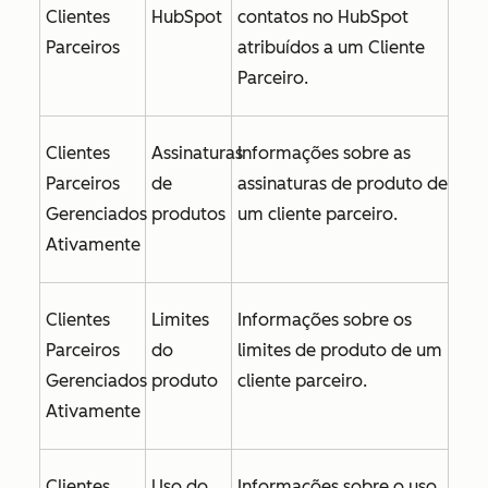
Clientes
HubSpot
contatos no HubSpot
Parceiros
atribuídos a um Cliente
Parceiro.
Clientes
Assinaturas
Informações sobre as
Parceiros
de
assinaturas de produto de
Gerenciados
produtos
um cliente parceiro.
Ativamente
Clientes
Limites
Informações sobre os
Parceiros
do
limites de produto de um
Gerenciados
produto
cliente parceiro.
Ativamente
Clientes
Uso do
Informações sobre o uso