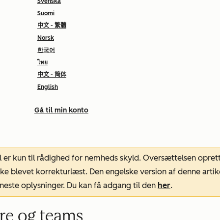
Svenska
Suomi
中文 - 繁體
Norsk
한국어
ไทย
中文 - 简体
English
Gå til min konto
l er kun til rådighed for nemheds skyld. Oversættelsen opret
ke blevet korrekturlæst. Den engelske version af denne artik
neste oplysninger. Du kan få adgang til den
her
.
re og teams