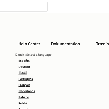
Help Center
Dokumentation
Træni
Dansk
: Select a language
Español
Deutsch
日本語
Português
Français
Nederlands
Italiano
Polski