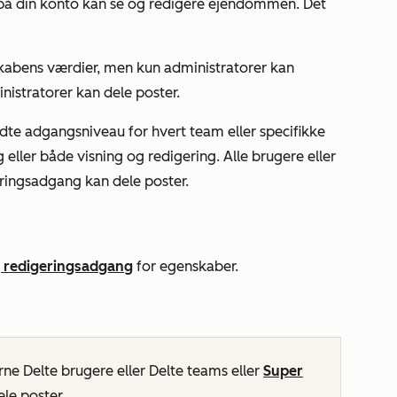
 på din konto kan se og redigere ejendommen. Det
skabens værdier, men kun administratorer kan
nistratorer kan dele poster.
lladte adgangsniveau for hvert team eller specifikke
 eller både visning og redigering. Alle brugere eller
ingsadgang kan dele poster.
g redigeringsadgang
for egenskaber.
rne Delte
brugere
eller Delte
teams
eller
Super
le poster.