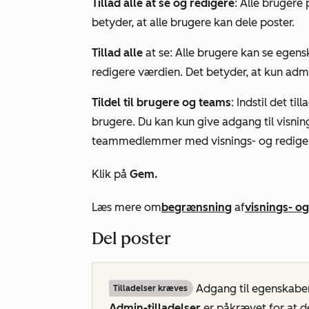
Tillad alle at se og redigere
: Alle brugere
betyder, at alle brugere kan dele poster.
Tillad alle
at se: Alle brugere kan se egen
redigere værdien. Det betyder, at kun admi
Tildel til brugere og teams
: Indstil det ti
brugere. Du kan kun give adgang til visning
teammedlemmer med visnings- og rediger
Klik på
Gem.
Læs mere om
begrænsning
af
visnings- o
Del poster
Adgang til egenskabe
Tilladelser kræves
Admin-tilladelser
er påkrævet for at de