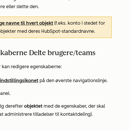
 eller slette den.
ge navne til hvert objekt
(f.eks. konto i stedet for
l objekter med deres HubSpot-standardnavne.
nskaberne Delte brugere/teams
r kan redigere egenskaberne:
indstillingsikonet
på den øverste navigationslinje.
anel.
lg derefter
objektet
med de egenskaber, der skal
t administrere tilladelser til kontaktdeling).