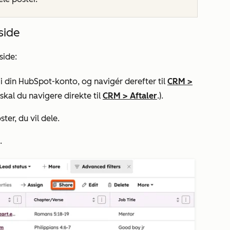
side
side:
i din HubSpot-konto, og navigér derefter til
CRM
>
skal du navigere direkte til
CRM
>
Aftaler
.).
ter, du vil dele.
.