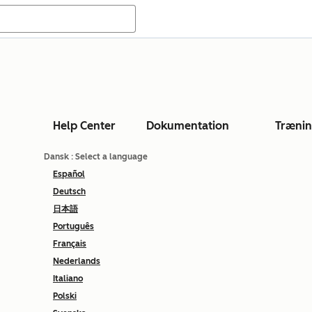
Help Center
Dokumentation
Træni
Dansk
: Select a language
Español
Deutsch
日本語
Português
Français
Nederlands
Italiano
Polski