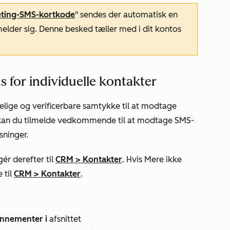
ting-SMS-kortkode
" sendes der automatisk en
elder sig. Denne besked tæller med i dit kontos
s for individuelle kontakter
lige og verificerbare samtykke til at modtage
kan du tilmelde vedkommende til at modtage SMS-
ninger.
ér derefter til
CRM
>
Kontakter
. Hvis
Mere
ikke
 til
CRM
>
Kontakter
.
onnementer i
afsnittet