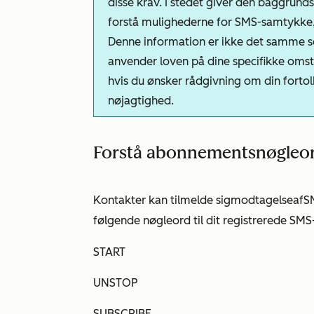
disse krav. I stedet giver den baggrund
forstå mulighederne for SMS-samtykke,
Denne information er ikke det samme so
anvender loven på dine specifikke omst
hvis du ønsker rådgivning om din fortol
nøjagtighed.
Forstå abonnementsnøgleo
Kontakter kan tilmelde sig
modtagelse
af
S
følgende nøgleord til dit registrerede S
START
UNSTOP
SUBSCRIBE