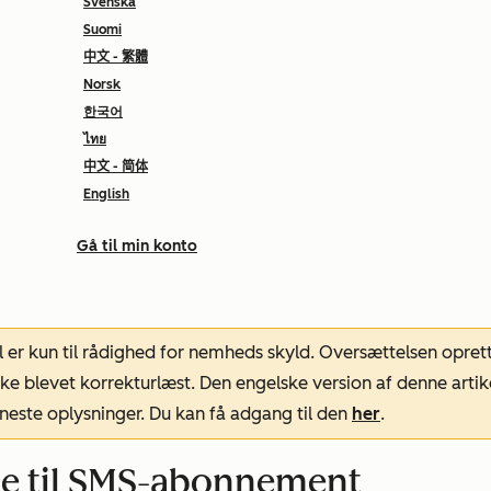
Svenska
Suomi
中文 - 繁體
Norsk
한국어
ไทย
中文 - 简体
English
Gå til min konto
l er kun til rådighed for nemheds skyld. Oversættelsen opret
ke blevet korrekturlæst. Den engelske version af denne artik
neste oplysninger. Du kan få adgang til den
her
.
e til SMS-abonnement