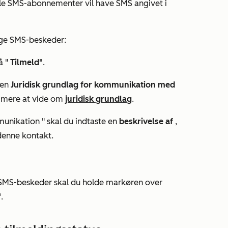
lle SMS-abonnementer vil have
SMS angivet
i
age SMS-beskeder:
å "
Tilmeld"
.
uen
Juridisk grundlag for kommunikation med
å mere at vide om
juridisk grundlag
.
mmunikation
" skal du indtaste en
beskrivelse af
,
enne kontakt.
 SMS-beskeder skal du holde markøren over
"
.